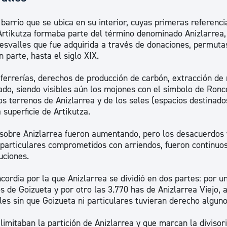
ad
Administración municipal
barrio que se ubica en su interior, cuyas primeras referenci
Tablón de anuncios oficiales
, Artikutza formaba parte del término denominado Anizlarrea,
esvalles que fue adquirida a través de donaciones, permuta
Calendario fiscal
 parte, hasta el siglo XIX.
tural
Portal de transparencia
ferrerías, derechos de producción de carbón, extracción de 
ado, siendo visibles aún los mojones con el símbolo de Ronc
s terrenos de Anizlarrea y de los seles (espacios destinado
superficie de Artikutza.
 sobre Anizlarrea fueron aumentando, pero los desacuerdos 
s particulares comprometidos con arriendos, fueron continuo
uciones.
ordia por la que Anizlarrea se dividió en dos partes: por u
de Goizueta y por otro las 3.770 has de Anizlarrea Viejo, a
les sin que Goizueta ni particulares tuvieran derecho algun
limitaban la partición de Anizlarrea y que marcan la divisor