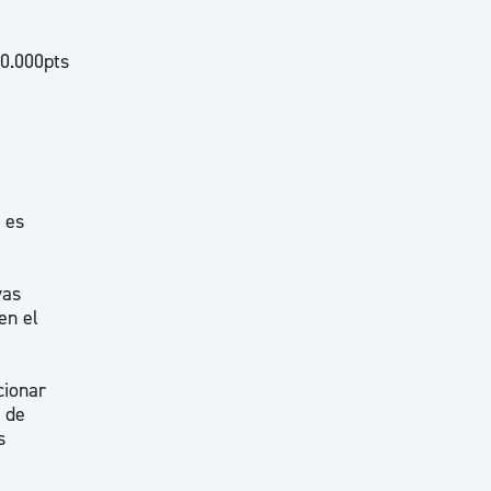
00.000pts
 es
vas
en el
cionar
s de
s