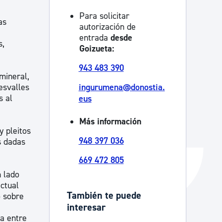
Catálogo de trámites
Para solicitar
as
autorización de
entrada
desde
s,
Goizueta:
Ayuda a la tramitación
943 483 390
mineral,
esvalles
ingurumena@donostia.
s al
eus
Más información
y pleitos
948 397 036
s dadas
669 472 805
n lado
ctual
También te puede
o sobre
interesar
ia entre