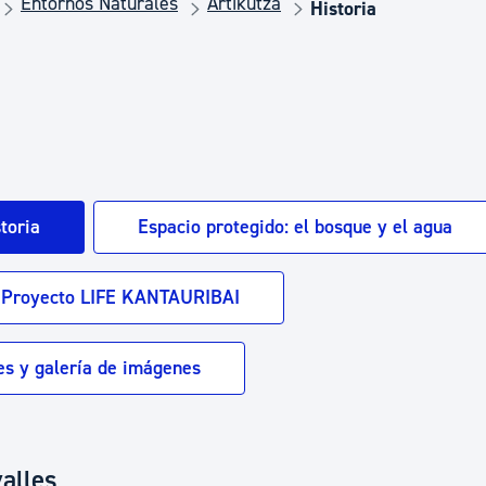
Entornos Naturales
Artikutza
Euskera
Historia
Desarrollo económico 
Igualdad, Derechos Hu
toria
Espacio protegido: el bosque y el agua
Cultura
Proyecto LIFE KANTAURIBAI
Turismo
es y galería de imágenes
valles