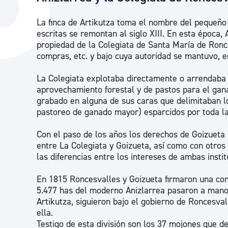
La ciudad
Actualid
La finca de Artikutza toma el nombre del pequeño 
La ciudad ahora
Noticias
escritas se remontan al siglo XIII. En esta época
propiedad de la Colegiata de Santa María de Ronc
Descubre la ciudad
Avisos
compras, etc. y bajo cuya autoridad se mantuvo, en
La ciudad futura
Agenda cul
La Colegiata explotaba directamente o arrendaba 
aprovechamiento forestal y de pastos para el gan
grabado en alguna de sus caras que delimitaban lo
pastoreo de ganado mayor) esparcidos por toda la 
Con el paso de los años los derechos de Goizueta
entre La Colegiata y Goizueta, así como con otro
las diferencias entre los intereses de ambas instit
En 1815 Roncesvalles y Goizueta firmaron una conc
5.477 has del moderno Anizlarrea pasaron a manos 
Artikutza, siguieron bajo el gobierno de Roncesval
ella.
Testigo de esta división son los 37 mojones que de