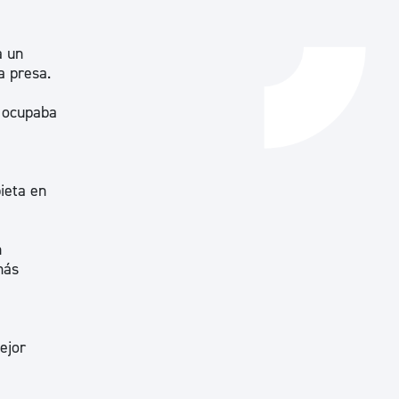
a un
a presa.
e ocupaba
ieta en
n
más
ejor