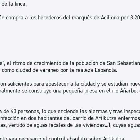
de la finca.
án compra a los herederos del marqués de Acillona por 3.2
e", el ritmo de crecimiento de la población de San Sebastian
a como ciudad de veraneo por la realeza Española.
on suficientes para abastecer a la ciudad y se estudian nue
nalmente se construye una pequeña presa en el rio Añarbe, 
da de 40 personas, lo que enciende las alarmas y tras inspec
 infección en dos habitantes del barrio de Artikutza enfermo
pas, vertido de aguas fecales de las viviendas...), cuyas agua
to vea necesario el control absoluto sobre Artikutza.