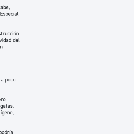
cabe,
 Especial
strucción
vidad del
en
 a poco
ero
egatas.
ígeno,
podría