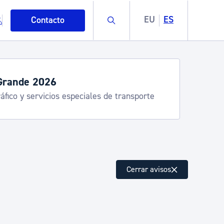
Buscar
EU
ES
Contacto
servicios de verano
stia Kirola, Donostia Kultura, San Telmo,
lea, Turismo
mo
Cerrar avisos
esiduos y medioambiente