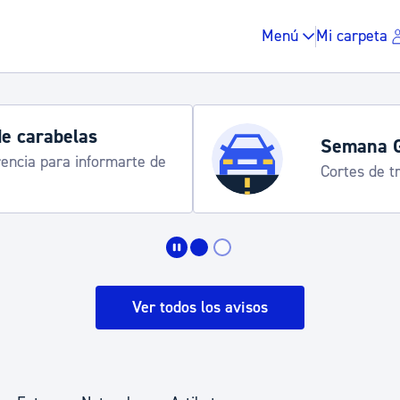
Menú
Mi carpeta
Horarios y 
rograma
Udalinfo, Dono
Urgull, Honda
Impuestos y multas
Vivienda y urbanis
Ver todos los avisos
Espacio público, r