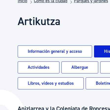
Inicio
Cómo es la ciudad
Parques y jardines
Seguridad ciudadana y emergencias
Artikutza
Salud Pública, animales y consumo
Infancia y juventud
Información general y acceso
His
Participación ciudadana y asociacionismo
Actividades
Albergue
Deporte
Libros, vídeos y estudios
Boletin
Anizlarrea y la Colegiata de Ronces