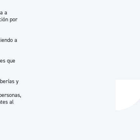
ga a
ción por
iendo a
les que
berías y
personas,
tes al