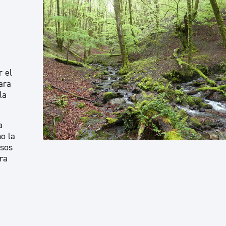
r el
ara
la
a
o la
rsos
ra