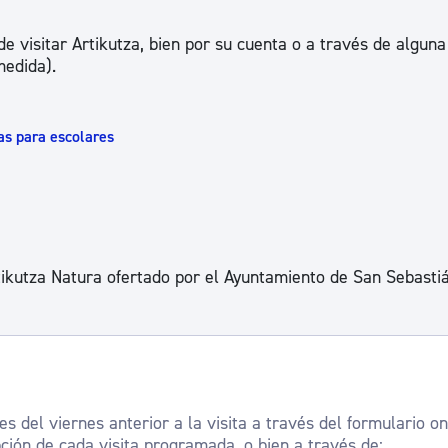
ad
Administración municipal
e visitar Artikutza, bien por su cuenta o a través de alguna
Tablón de anuncios oficiales
medida).
Calendario fiscal
tural
Portal de transparencia
tas para escolares
tikutza Natura ofertado por el Ayuntamiento de San Sebastiá
 del viernes anterior a la visita a través del formulario on
pción de cada visita programada, o bien a través de: