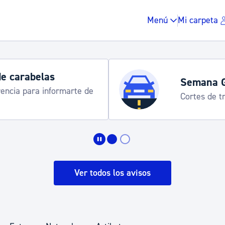
Menú
Mi carpeta
Horarios y 
rograma
Udalinfo, Dono
Urgull, Honda
Impuestos y multas
Vivienda y urbanis
Ver todos los avisos
Espacio público, r