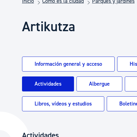
Inicio
Cómo es la ciudad
Parques y jardines
Seguridad ciudadana y emergencias
Artikutza
Salud Pública, animales y consumo
Infancia y juventud
Información general y acceso
His
Participación ciudadana y asociacionismo
Actividades
Albergue
Deporte
Libros, vídeos y estudios
Boletin
Actividades