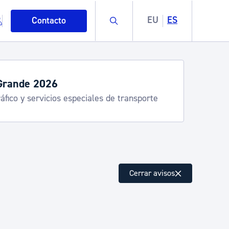
Buscar
EU
ES
Contacto
servicios de verano
stia Kirola, Donostia Kultura, San Telmo,
lea, Turismo
mo
Cerrar avisos
esiduos y medioambiente