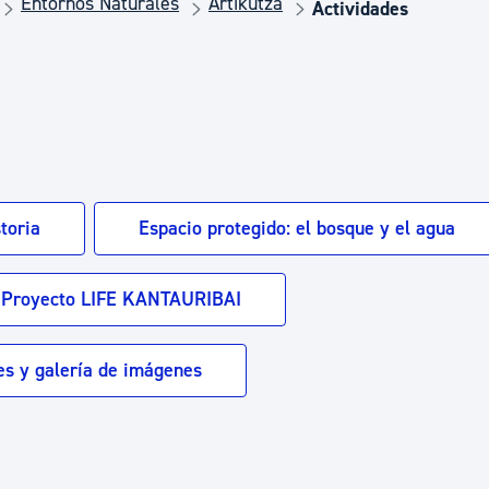
Entornos Naturales
Artikutza
Euskera
Actividades
Desarrollo económico 
Igualdad, Derechos Hu
toria
Espacio protegido: el bosque y el agua
Cultura
Proyecto LIFE KANTAURIBAI
Turismo
es y galería de imágenes