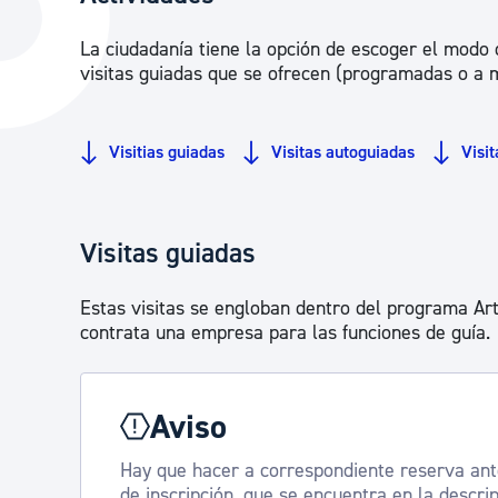
La ciudad
Actualid
La ciudadanía tiene la opción de escoger el modo d
La ciudad ahora
Noticias
visitas guiadas que se ofrecen (programadas o a 
Descubre la ciudad
Avisos
La ciudad futura
Agenda cul
Visitias guiadas
Visitas autoguiadas
Visi
Visitas guiadas
Estas visitas se engloban dentro del programa Ar
contrata una empresa para las funciones de guía.
Aviso
Hay que hacer a correspondiente reserva antes
de inscripción, que se encuentra en la descri