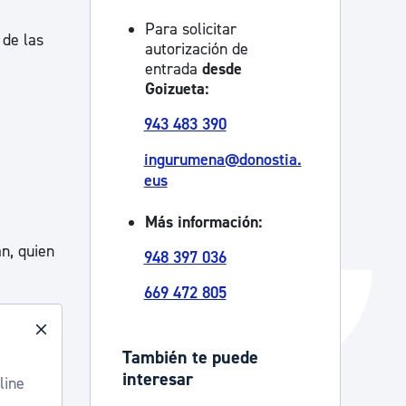
Catálogo de trámites
Para solicitar
 de las
autorización de
entrada
desde
Goizueta:
Ayuda a la tramitación
943 483 390
ingurumena@donostia.
eus
Más información:
n, quien
948 397 036
669 472 805
También te puede
interesar
line