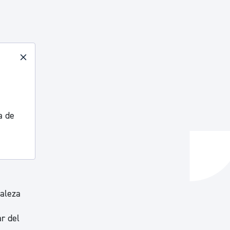
a de
raleza
ar del