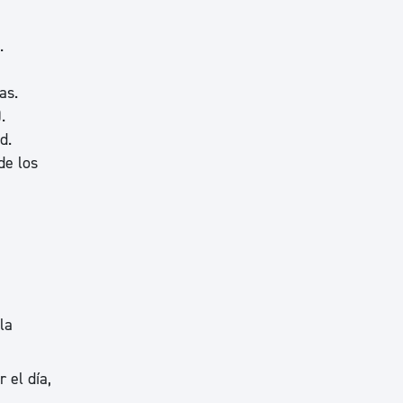
.
as.
.
d.
de los
la
 el día,