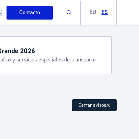
Buscar
EU
ES
Contacto
Grande 2026
áfico y servicios especiales de transporte
mo
Cerrar avisos
esiduos y medioambiente