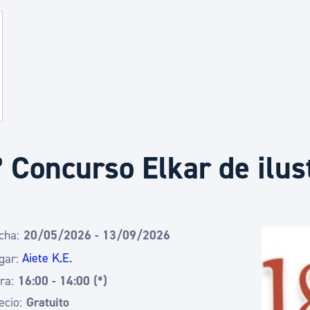
Euskera
Desarrollo económico 
Igualdad, Derechos Hu
º Concurso Elkar de ilus
Cultura
Turismo
cha:
20/05/2026 - 13/09/2026
Aiete K.E.
gar:
ra:
16:00 - 14:00 (*)
ecio:
Gratuito