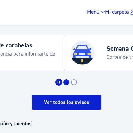
Menú
Mi carpeta
de carabelas
Semana 
rencia para informarte de
Cortes de tr
Impuestos y multas
Vivienda y urbanis
Ver todos los avisos
Espacio público, r
ción y cuentos'