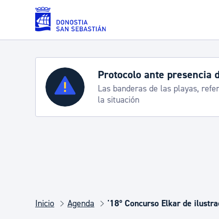
Saltar al contenido principal
Protocolo ante presencia 
Servicios
Las banderas de las playas, refe
la situación
Padrón y asuntos personales
Servicios sociales
Movilidad
Inicio
Agenda
'18º Concurso Elkar de ilustra