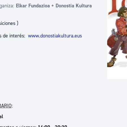
ad
Administración municipal
ganiza:
Elkar Fundazioa + Donostia Kultura
Tablón de anuncios oficiales
iciones )
Calendario fiscal
s de interés:
www.donostiakultura.eus
tural
Portal de transparencia
RARIO
:
al