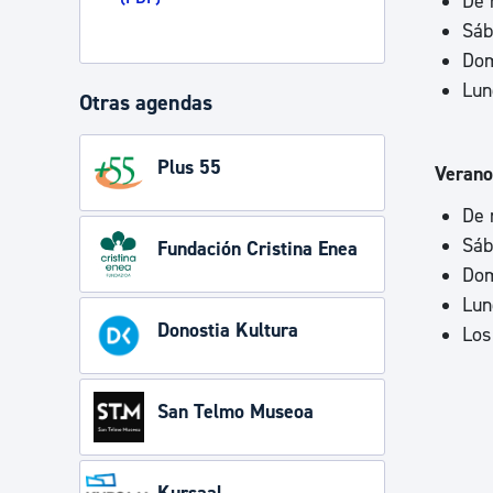
De 
Sáb
Dom
Lun
Otras agendas
Plus 55
Veran
De 
Sáb
Fundación Cristina Enea
Dom
Lun
Donostia Kultura
Los
San Telmo Museoa