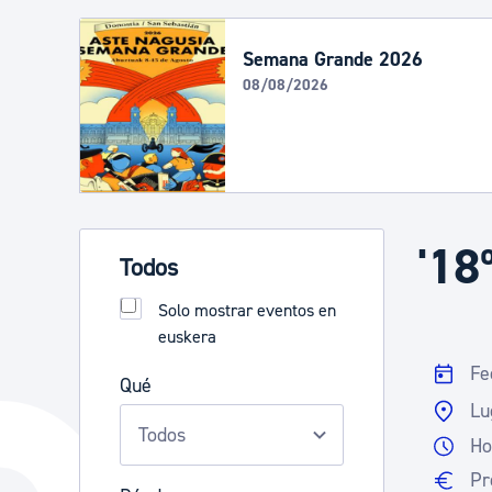
Seguridad ciudadana y emergencias
Semana Grande 2026
08/08/2026
Salud Pública, animales y consumo
Infancia y juventud
'18
Participación ciudadana y asociacionismo
Todos
Solo mostrar eventos en
euskera
Deporte
Fe
Qué
Lu
Ho
Pr