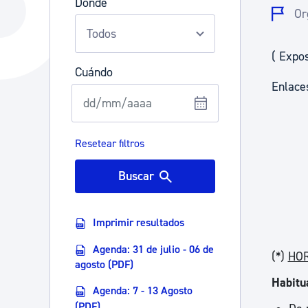
Dónde
La ciudad
Actualid
Or
La ciudad ahora
Noticias
( Expos
Descubre la ciudad
Avisos
Cuándo
Enlace
La ciudad futura
Agenda cul
Resetear filtros
Buscar
Imprimir resultados
Agenda: 31 de julio - 06 de
(*)
HO
agosto (PDF)
Habitu
Agenda: 7 - 13 Agosto
(PDF)