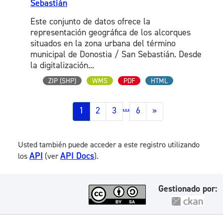
Sebastián
Este conjunto de datos ofrece la
representación geográfica de los alcorques
situados en la zona urbana del término
municipal de Donostia / San Sebastián. Desde
la digitalización...
ZIP (SHP)
WMS
PDF
HTML
...
1
2
3
6
»
Usted también puede acceder a este registro utilizando
API
API Docs
los
(ver
).
Gestionado por: