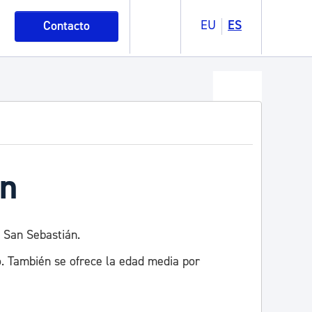
EU
ES
Contacto
án
 San Sebastián.
. También se ofrece la edad media por