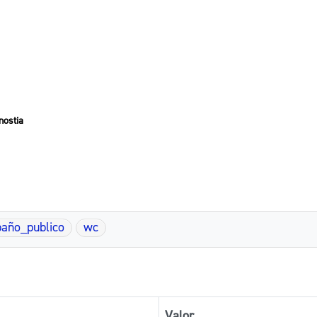
nostia
baño_publico
wc
Valor