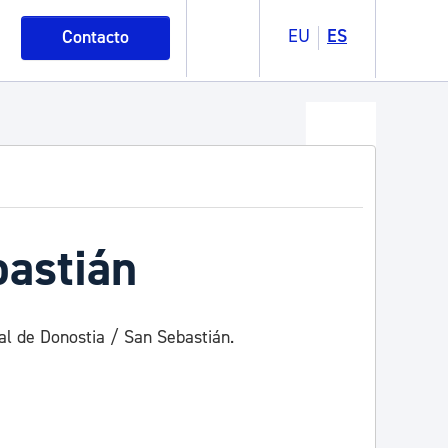
EU
ES
Contacto
bastián
al de Donostia / San Sebastián.