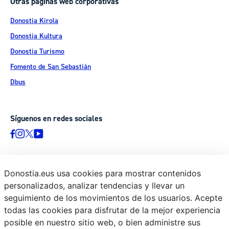
Otras páginas web corporativas
Donostia Kirola
Donostia Kultura
Donostia Turismo
Fomento de San Sebastián
Dbus
Síguenos en redes sociales
Donostia.eus usa cookies para mostrar contenidos
© Donostiako Udala - Ayuntamiento de Donostia / San Sebastián
personalizados, analizar tendencias y llevar un
Ijentea 1, 20003 Donostia / San Sebastián
seguimiento de los movimientos de los usuarios. Acepte
Aviso legal
todas las cookies para disfrutar de la mejor experiencia
Política de privacidad
posible en nuestro sitio web, o bien administre sus