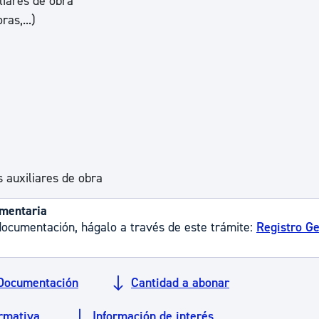
iliares de obra
ad
Administración municipal
as,...)
Tablón de anuncios oficiales
Calendario fiscal
tural
Portal de transparencia
s auxiliares de obra
ementaria
r documentación, hágalo a través de este trámite:
Registro Ge
Documentación
Cantidad a abonar
rmativa
Información de interés