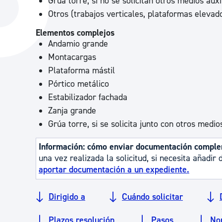
Grúa torre, si no se solicitan otros medios aux
La ciudad
Actualid
Otros (trabajos verticales, plataformas elevador
La ciudad ahora
Noticias
Elementos complejos
Andamio grande
Descubre la ciudad
Avisos
Montacargas
La ciudad futura
Agenda cul
Plataforma mástil
Pórtico metálico
Estabilizador fachada
Zanja grande
Grúa torre, si se solicita junto con otros medio
Información: cómo enviar documentación compl
una vez realizada la solicitud, si necesita añadi
aportar documentación a un expediente.
Dirigido a
Cuándo solicitar
Plazos resolución
Pasos
No