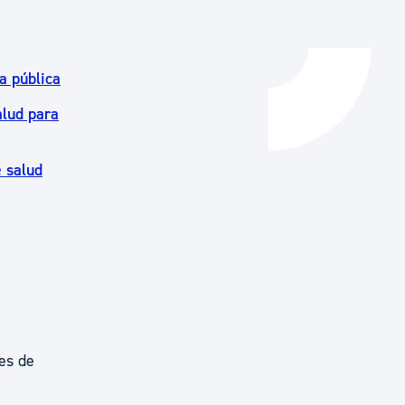
a pública
alud para
e salud
es de