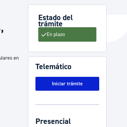
Estado del
trámite
,
y empleo
En plazo
manos y convivencia
ulares en
Telemático
Iniciar trámite
Presencial