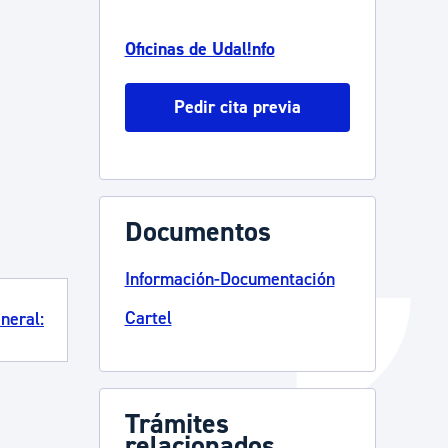
Catálogo de trámites
Oficinas de Udal!nfo
Pedir cita previa
Ayuda a la tramitación
Documentos
Información-Documentación
Cartel
neral:
Trámites
relacionados