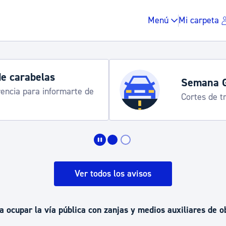
Menú
Mi carpeta
Horarios y
programa
Udalinfo, Don
Urgull, Honda
Impuestos y multas
Vivienda y urbanis
Ver todos los avisos
Espacio público, r
a ocupar la vía pública con zanjas y medios auxiliares de o