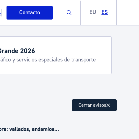
Buscar
EU
ES
Contacto
 servicios de verano
ostia Kirola, Donostia Kultura, San Telmo,
lea, Turismo
mo
Cerrar avisos
esiduos y medioambiente
bra: vallados, andamios...