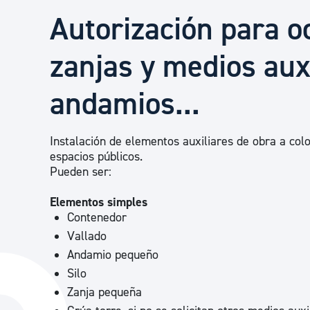
Seguridad ciudadana y emergencias
Autorización para o
zanjas y medios auxi
Salud Pública, animales y consumo
andamios...
Infancia y juventud
Instalación de elementos auxiliares de obra a colo
espacios públicos.
Participación ciudadana y asociacionismo
Pueden ser:
Elementos simples
Deporte
Contenedor
Vallado
Andamio pequeño
Silo
Zanja pequeña