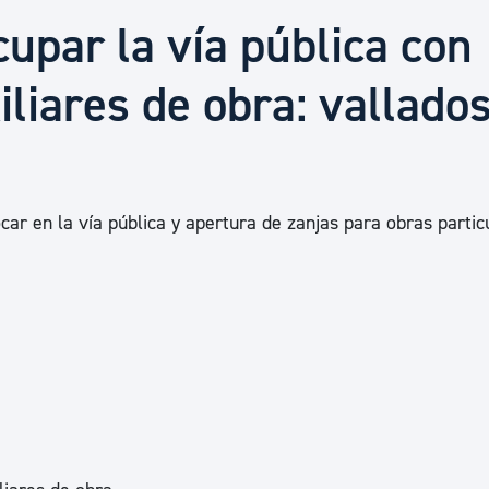
Euskera
cupar la vía pública con
liares de obra: vallados
Desarrollo económico 
Igualdad, Derechos Hu
car en la vía pública y apertura de zanjas para obras partic
Cultura
Turismo