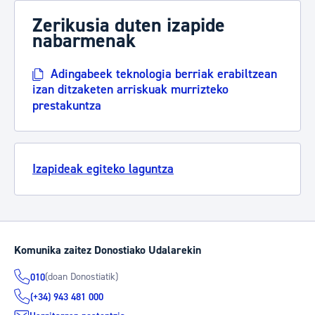
Zerikusia duten izapide
nabarmenak
Adingabeek teknologia berriak erabiltzean
izan ditzaketen arriskuak murrizteko
prestakuntza
Izapideak egiteko laguntza
Komunika zaitez Donostiako Udalarekin
(doan Donostiatik)
010
(+34) 943 481 000