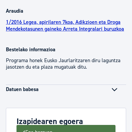
Araudia
1/2016 Legea, apirilaren 7koa, Adikzioen eta Droga
Mendekotasunen gaineko Arreta Integralari buruzkoa
Bestelako informazioa
Programa honek Eusko Jaurlaritzaren diru laguntza
jasotzen du eta plaza mugatuak ditu.
Datuen babesa
Izapidearen egoera