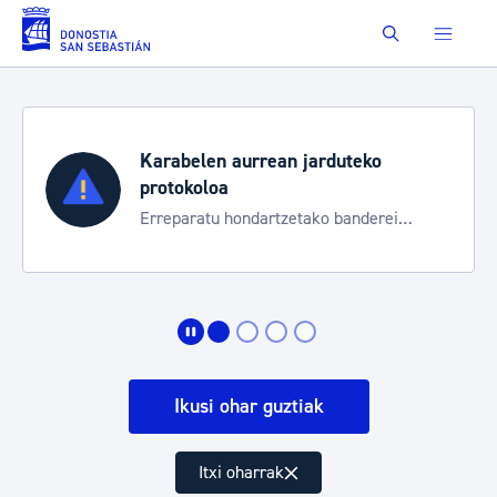
Eduki nagusira joan
Buscar
Karabelen aurrean jarduteko
protokoloa
Erreparatu hondartzetako banderei
egoeraren berri izateko
Ikusi ohar guztiak
Itxi oharrak