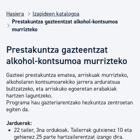
Hasiera
Izapideen katalogoa
Prestakuntza gazteentzat alkohol-kontsumoa
murrizteko
Prestakuntza gazteentzat
alkohol-kontsumoa murrizteko
Gazteei prestakuntza ematea, arriskuak murrizteko,
alkoholaren kontsumoarekiko jarrera arduratsua
bultzatzeko, eta arriskuko egoeretan erabakiak
hartzen laguntzeko.
Programa hau gazteriarentzako hezkuntza zentroetan
egiten da.
Jarduerak:
22 tailer, 3na ordukoak. Tailerrak gutxienez 10 eta
gehienez 25 parte hartzailerentzat izango dira.