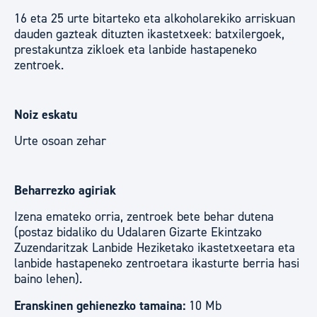
16 eta 25 urte bitarteko eta alkoholarekiko arriskuan
dauden gazteak dituzten ikastetxeek: batxilergoek,
prestakuntza zikloek eta lanbide hastapeneko
zentroek.
Noiz eskatu
Urte osoan zehar
Beharrezko agiriak
Izena emateko orria, zentroek bete behar dutena
(postaz bidaliko du Udalaren Gizarte Ekintzako
Zuzendaritzak Lanbide Heziketako ikastetxeetara eta
lanbide hastapeneko zentroetara ikasturte berria hasi
baino lehen).
Eranskinen gehienezko tamaina:
10 Mb