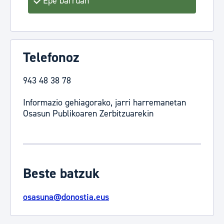
Epe barruan
Telefonoz
943 48 38 78
Informazio gehiagorako, jarri harremanetan
Osasun Publikoaren Zerbitzuarekin
Beste batzuk
osasuna@donostia.eus