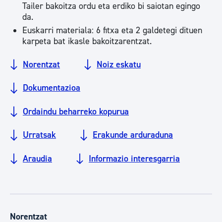
Tailer bakoitza ordu eta erdiko bi saiotan egingo
da.
Euskarri materiala: 6 fitxa eta 2 galdetegi dituen
karpeta bat ikasle bakoitzarentzat.
Norentzat
Noiz eskatu
Dokumentazioa
Ordaindu beharreko kopurua
Urratsak
Erakunde arduraduna
Araudia
Informazio interesgarria
Norentzat