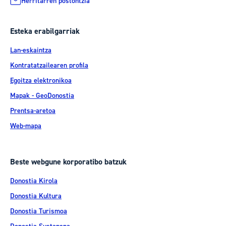
Herritarren postontzia
Esteka erabilgarriak
Lan-eskaintza
Kontratatzailearen profila
Egoitza elektronikoa
Mapak - GeoDonostia
Prentsa-aretoa
Web-mapa
Beste webgune korporatibo batzuk
Donostia Kirola
Donostia Kultura
Donostia Turismoa