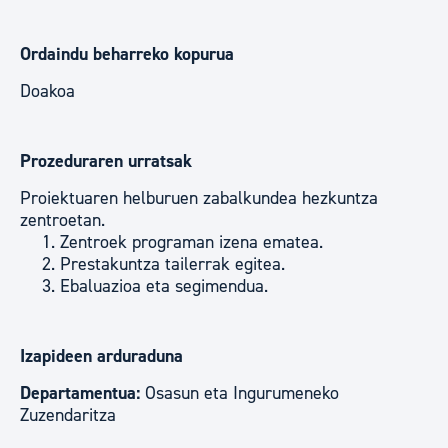
Ordaindu beharreko kopurua
Doakoa
Prozeduraren urratsak
Proiektuaren helburuen zabalkundea hezkuntza
zentroetan.
Zentroek programan izena ematea.
Prestakuntza tailerrak egitea.
Ebaluazioa eta segimendua.
Izapideen arduraduna
Departamentua:
Osasun eta Ingurumeneko
Zuzendaritza