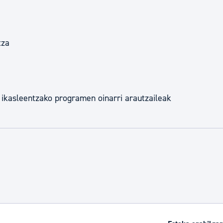
tza
ikasleentzako programen oinarri arautzaileak