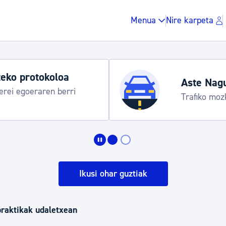
Menua
Nire karpeta
eko protokoloa
Aste Nag
rei egoeraren berri
Trafiko moz
Zergak eta isunak
Etxebizitza eta hirig
Ikusi ohar guztiak
Gune publikoa, ho
praktikak udaletxean