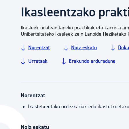
Herritarren segurtasuna eta larrialdiak
Ikasleentzako prakt
Osasun publikoa, animaliak eta kontsumoa
Ikasleek udalean laneko praktikak eta karrera am
Unibertsitateko ikasleek zein Lanbide Heziketako
Haurrak eta gazteak
Norentzat
Noiz eskatu
Doku
Urratsak
Erakunde arduraduna
Herritarren partaidetza eta elkartegintza
Kirola
Norentzat
Ikastetxeetako ordezkariak edo ikastetxeetak
Noiz eskatu