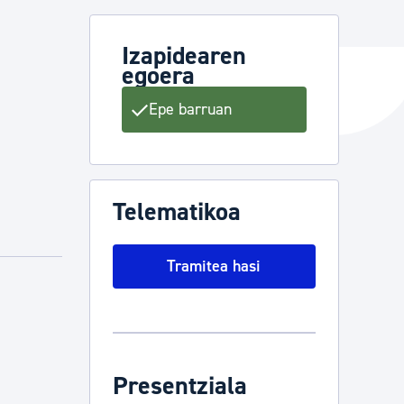
Izapidearen
egoera
ta enplegua
Epe barruan
ubideak eta bizikidetza
Telematikoa
Tramitea hasi
Presentziala