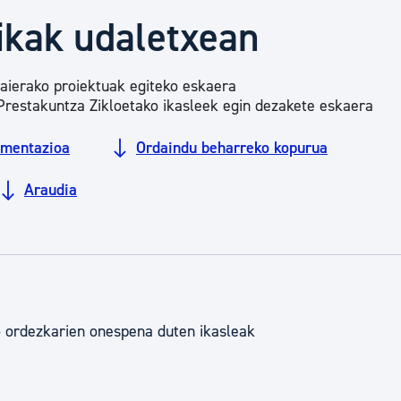
Euskara
ikak udaletxean
Garapen ekonomikoa e
aierako proiektuak egiteko eskaera
 Prestakuntza Zikloetako ikasleek egin dezakete eskaera
Berdintasuna, Giza Esk
mentazioa
Ordaindu beharreko kopurua
Araudia
Kultura
Turismoa
o ordezkarien onespena duten ikasleak