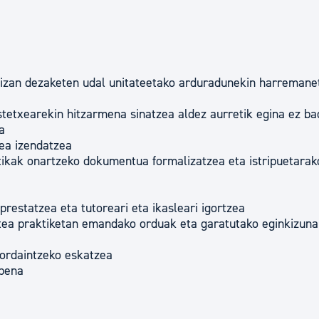
 izan dezaketen udal unitateetako arduradunekin harremane
stetxearekin hitzarmena sinatzea aldez aurretik egina ez ba
a
lea izendatzea
tikak onartzeko dokumentua formalizatzea eta istripuetarak
restatzea eta tutoreari eta ikasleari igortzea
atea praktiketan emandako orduak eta garatutako eginkizun
 ordaintzeko eskatzea
zpena