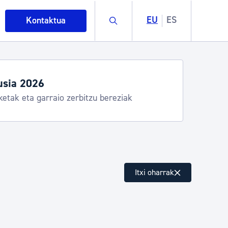
Buscar
EU
ES
Kontaktua
usia 2026
ketak eta garraio zerbitzu bereziak
intza
Itxi oharrak
ndakinak eta ingurumena