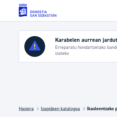
Eduki nagusira joan
Karabelen aurrean jardut
Zerbitzuak
Erreparatu hondartzetako bande
izateko
Errolda eta gai pertsonalak
Gizarte-zerbitzuak
Mugikortasuna
Hasiera
Izapideen katalogoa
Ikasleentzako 