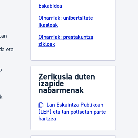
Eskabidea
Oinarriak: unibertsitate
ikasleak
tan
Oinarriak: prestakuntza
zikloak
da eta
o
Zerikusia duten
izapide
nabarmenak
ak
Lan Eskaintza Publikoan
(LEP) eta lan poltsetan parte
hartzea