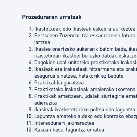
Prozeduraren urratsak
Ikastetxeak edo ikasleak eskaera aurkeztea
Pertsonen Zuzendaritza eskaerarekin lotura
jartzea
Ikaslea onartzeko aukerarik baldin bada, ika
ikastetxeari ikasleei buruzko datuak eskatze
Dagokion udal unitateko praktiketako irakas
Ikasleak eta irakasleak hitzarmena eta prak
asegurua sinatzea, halakorik ez badute
Praktikaldia garatzea
Praktiketako irakasleak amaierako txostena p
Praktikak amaitzean, udalak ziurtagiria em
adierazita
Ikasleak ikasketetarako poltsa edo laguntza
Laguntza emateko aldeko edo kontrako eba
Interesdunari jakinaraztea
Kasuan kasu, laguntza ematea