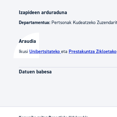
Izapideen arduraduna
Departamentua:
Pertsonak Kudeatzeko Zuzendari
Araudia
Ikusi
Unibertsitateko
eta
Prestakuntza Zikloetako
Datuen babesa