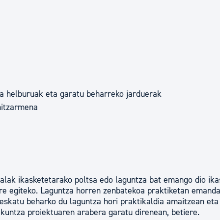
tea
Udal administrazioa
Iragarki ofizialen taula
Egutegi fiskala
enda
Gardentasun ataria
za helburuak eta garatu beharreko jarduerak
hitzarmena
alak ikasketetarako poltsa edo laguntza bat emango dio ika
urre egiteko. Laguntza horren zenbatekoa praktiketan emand
 eskatu beharko du laguntza hori praktikaldia amaitzean eta
untza proiektuaren arabera garatu direnean, betiere.