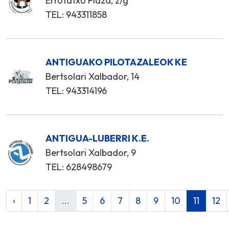
Errotatxo Plaza, z/g
TEL: 943311858
ANTIGUAKO PILOTAZALEOK KE
Bertsolari Xalbador, 14
TEL: 943314196
ANTIGUA-LUBERRI K.E.
Bertsolari Xalbador, 9
TEL: 628498679
‹
1
2
...
5
6
7
8
9
10
11
12