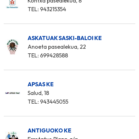
Kontxa pasealekua, 8
TEL: 943215354
ASKATUAK SASKI-BALOI KE
Anoeta pasealekua, 22
TEL: 699428588
APSAS KE
Salud, 18
TEL: 943445055
ANTIGUOKO KE