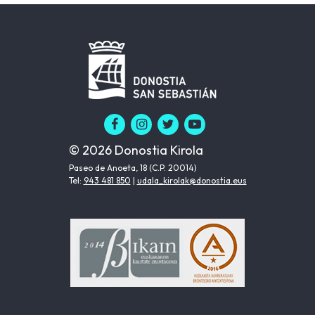
© 2026 Donostia Kirola
Paseo de Anoeta, 18 (C.P. 20014)
Tel:
943 481 850
|
udala_kirolak@donostia.eus