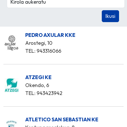
PEDRO AXULAR KKE
Arostegi, 10
TEL: 943316066
ATZEGI KE
Okendo, 6
TEL: 943423942
ATLETICO SAN SEBASTIAN KE