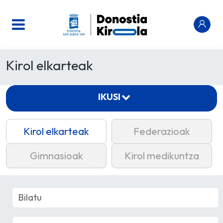
Kirol elkarteak
IKUSI
Kirol elkarteak
Federazioak
Gimnasioak
Kirol medikuntza