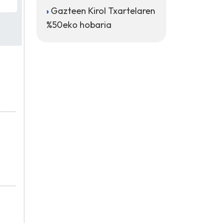
Gazteen Kirol Txartelaren
%50eko hobaria