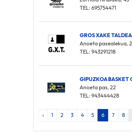
TEL: 695754471
GROS XAKE TALDE
Anoeta pasealekua, 20
TEL: 943291218
GIPUZKOA BASKET 
Anoeta pas, 22
TEL: 943444428
‹
1
2
3
4
5
6
7
8