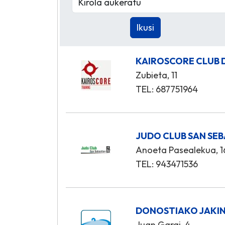
KAIROSCORE CLUB 
Zubieta, 11
TEL: 687751964
JUDO CLUB SAN SE
Anoeta Pasealekua, 1
TEL: 943471536
DONOSTIAKO JAKIN
Juan Garai, 4