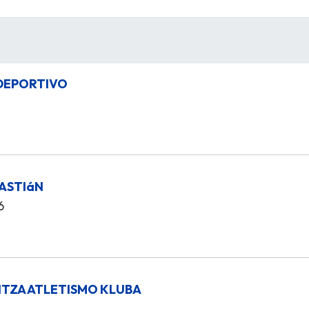
DEPORTIVO
BASTIáN
6
TZA ATLETISMO KLUBA