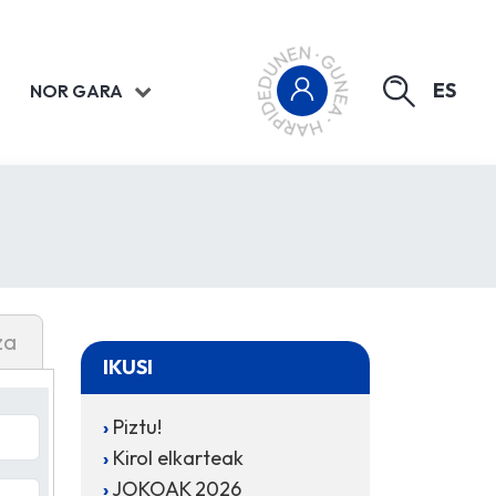
ES
NOR GARA
za
IKUSI
Piztu!
Kirol elkarteak
JOKOAK 2026