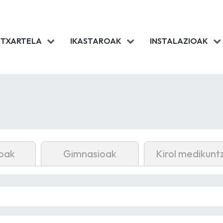
 TXARTELA
IKASTAROAK
INSTALAZIOAK
oak
Gimnasioak
Kirol medikunt