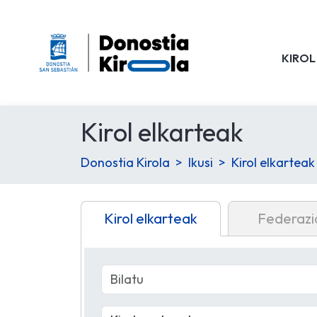
KIROL
Kirol elkarteak
Donostia Kirola
Ikusi
Kirol elkarteak
Kirol elkarteak
Federazi