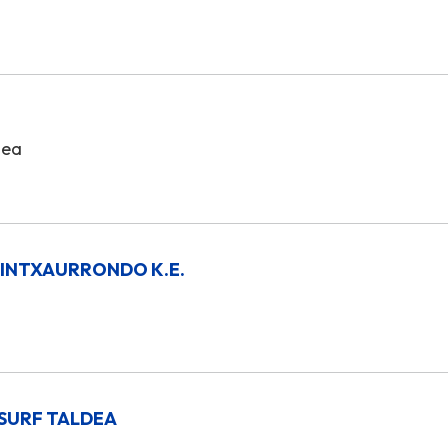
hea
 INTXAURRONDO K.E.
SURF TALDEA