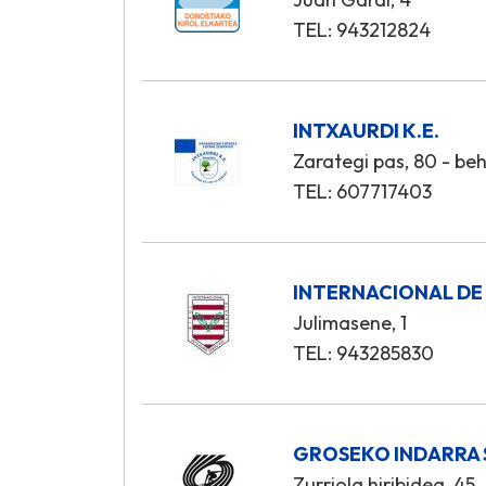
TEL: 943212824
INTXAURDI K.E.
Zarategi pas, 80 - be
TEL: 607717403
INTERNACIONAL DE
Julimasene, 1
TEL: 943285830
GROSEKO INDARRA 
Zurriola hiribidea, 45