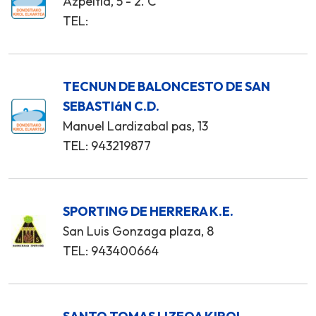
Azpeitia, 5 - 2. C
TEL:
TECNUN DE BALONCESTO DE SAN
SEBASTIáN C.D.
Manuel Lardizabal pas, 13
TEL: 943219877
SPORTING DE HERRERA K.E.
San Luis Gonzaga plaza, 8
TEL: 943400664