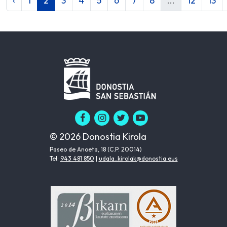
‹
1
2
3
4
5
6
7
8
...
12
13
© 2026 Donostia Kirola
Paseo de Anoeta, 18 (C.P. 20014)
Tel:
943 481 850
|
udala_kirolak@donostia.eus