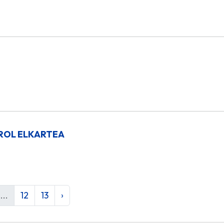
KIROL ELKARTEA
...
12
13
›