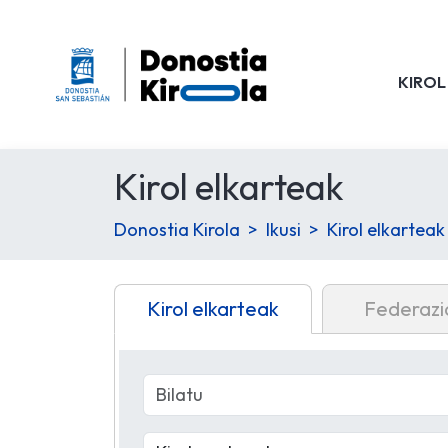
KIROL
Kirol elkarteak
Donostia Kirola
Ikusi
Kirol elkarteak
Kirol elkarteak
Federazi