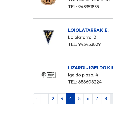
TEL: 943351835
LOIOLATARRA K.E.
Loiolatarra, 2
TEL: 943453829
LIZARDI - IGELDO 
Igeldo plaza, 4
TEL: 688608224
‹
1
2
3
4
5
6
7
8