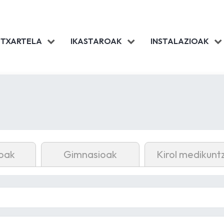
 TXARTELA
IKASTAROAK
INSTALAZIOAK
oak
Gimnasioak
Kirol medikunt