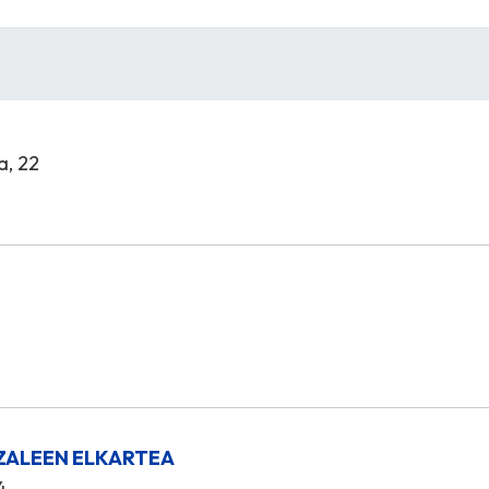
a, 22
ZALEEN ELKARTEA
4