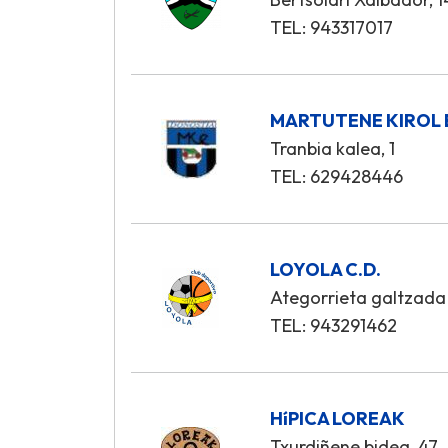
TEL: 943317017
MARTUTENE KIROL
Tranbia kalea, 1
TEL: 629428446
LOYOLA C.D.
Ategorrieta galtzada
TEL: 943291462
HíPICA LOREAK
Txurdiñene bidea, 47