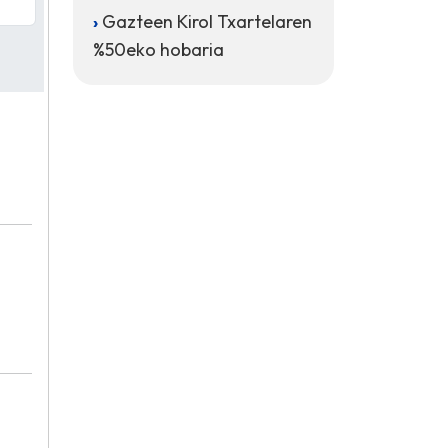
Gazteen Kirol Txartelaren
%50eko hobaria