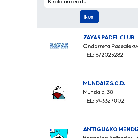
ZAYAS PADEL CLUB
Ondarreta Pasealeku
TEL: 672025282
MUNDAIZ S.C.D.
Mundaiz, 30
TEL: 943327002
ANTIGUAKO MENDI
Bertsolari Xalbador, 1