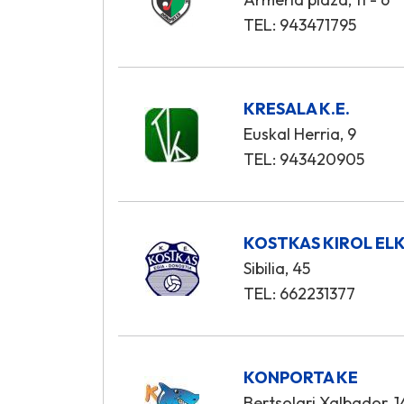
TEL: 943471795
KRESALA K.E.
Euskal Herria, 9
TEL: 943420905
KOSTKAS KIROL EL
Sibilia, 45
TEL: 662231377
KONPORTA KE
Bertsolari Xalbador, 1