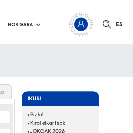
ES
NOR GARA
za
IKUSI
Piztu!
Kirol elkarteak
JOKOAK 2026