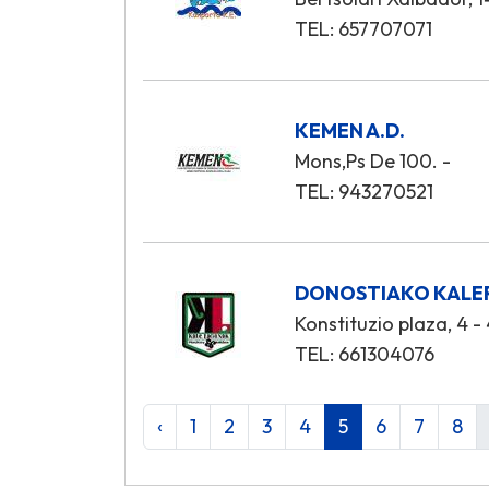
TEL: 657707071
KEMEN A.D.
Mons,Ps De 100. -
TEL: 943270521
DONOSTIAKO KALE
Konstituzio plaza, 4 - 
TEL: 661304076
‹
1
2
3
4
5
6
7
8