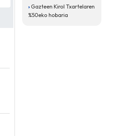
Gazteen Kirol Txartelaren
%50eko hobaria