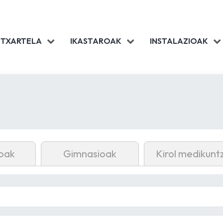
 TXARTELA
IKASTAROAK
INSTALAZIOAK
oak
Gimnasioak
Kirol medikunt