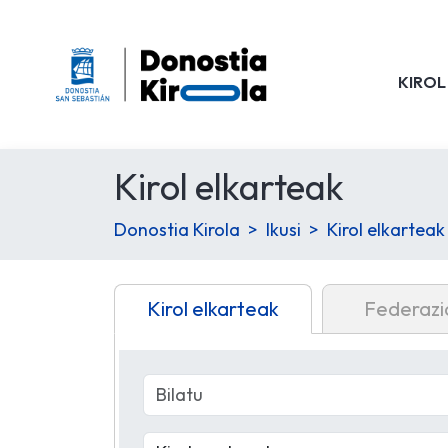
KIROL
Kirol elkarteak
Donostia Kirola
Ikusi
Kirol elkarteak
Kirol elkarteak
Federazi