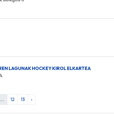
REN LAGUNAK HOCKEY KIROL ELKARTEA
4.
...
12
13
›