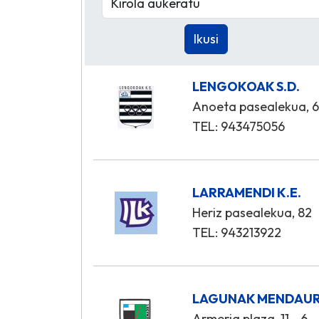
LENGOKOAK S.D.
Anoeta pasealekua, 
TEL: 943475056
LARRAMENDI K.E.
Heriz pasealekua, 82
TEL: 943213922
LAGUNAK MENDAUR 
Armeria plaza, 11 - 6