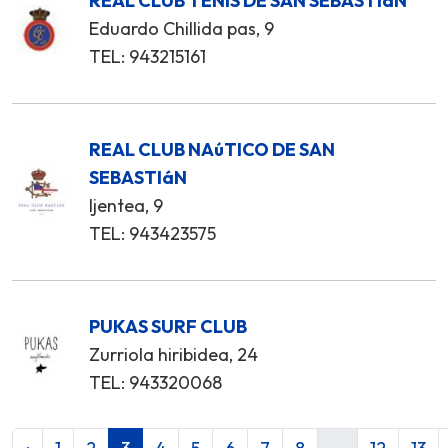
REAL CLUB TENIS DE SAN SEBASTIáN
Eduardo Chillida pas, 9
TEL: 943215161
REAL CLUB NAúTICO DE SAN
SEBASTIáN
Ijentea, 9
TEL: 943423575
PUKAS SURF CLUB
Zurriola hiribidea, 24
TEL: 943320068