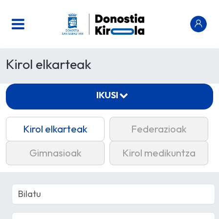
Kirol elkarteak
IKUSI
Kirol elkarteak
Federazioak
Gimnasioak
Kirol medikuntza