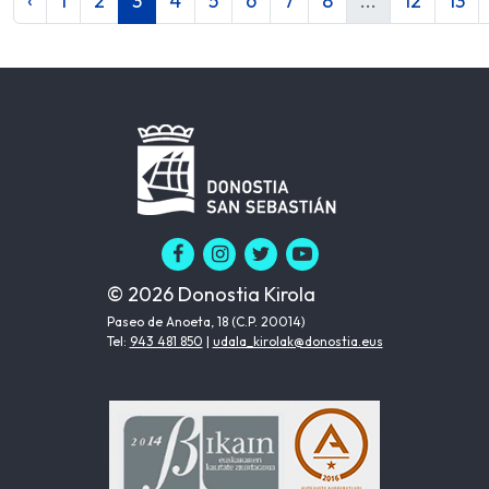
‹
1
2
3
4
5
6
7
8
...
12
13
© 2026 Donostia Kirola
Paseo de Anoeta, 18 (C.P. 20014)
Tel:
943 481 850
|
udala_kirolak@donostia.eus