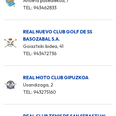
Anoeta pasealekua, 1
TEL: 943462833
REAL NUEVO CLUB GOLF DE SS
BASOZABAL S.A.
Goiaztxiki bidea, 41
TEL: 943472736
REAL MOTO CLUB GIPUZKOA
Usandizaga, 2
TEL: 943275160