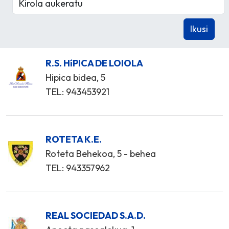
R.S. HíPICA DE LOIOLA
Hipica bidea, 5
TEL: 943453921
ROTETA K.E.
Roteta Behekoa, 5 - behea
TEL: 943357962
REAL SOCIEDAD S.A.D.