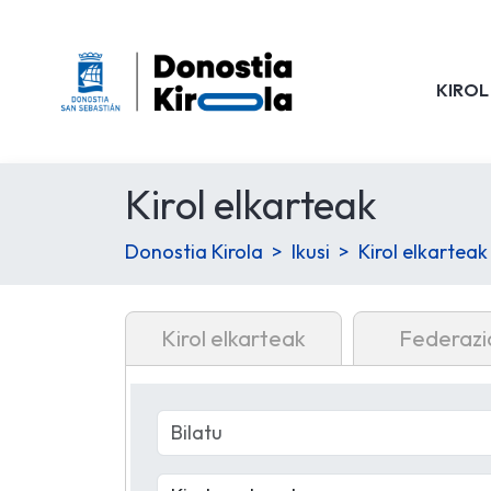
KIROL
Kirol elkarteak
Donostia Kirola
Ikusi
Kirol elkarteak
Kirol elkarteak
Federazi