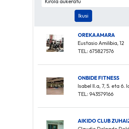
OREKA AMARA
Eustasio Amilibia, 12
TEL: 675827576
ONBIDE FITNESS
Isabel II.a, 7, 5. eta 6.
TEL: 943579166
AIKIDO CLUB ZUHAI
Claudio Delgado Dokt