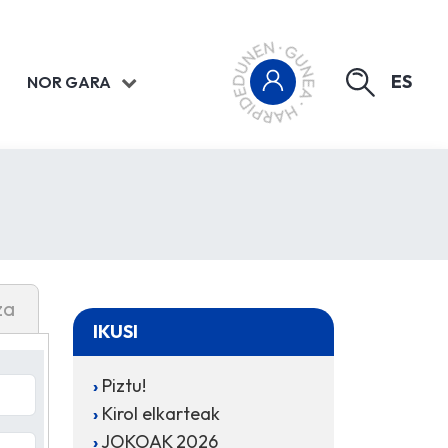
ES
NOR GARA
za
IKUSI
Piztu!
Kirol elkarteak
JOKOAK 2026