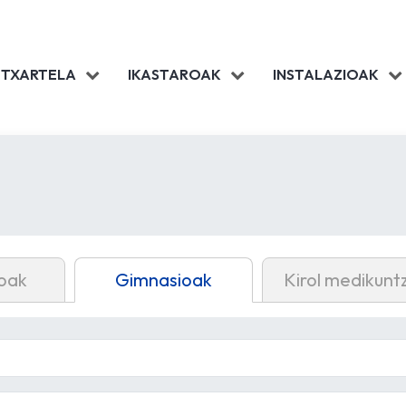
 TXARTELA
IKASTAROAK
INSTALAZIOAK
oak
Gimnasioak
Kirol medikunt