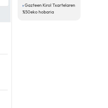
Gazteen Kirol Txartelaren
%50eko hobaria