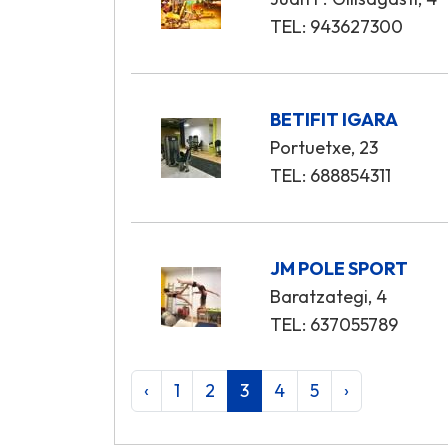
TEL: 943627300
BETIFIT IGARA
Portuetxe, 23
TEL: 688854311
JM POLE SPORT
Baratzategi, 4
TEL: 637055789
‹
1
2
3
4
5
›