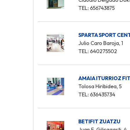
TEL: 656743875
SPARTA SPORT CEN
Julio Caro Baroja, 1
TEL: 640275502
AMAIA ITURRIOZ FI
Tolosa Hiribidea, 5
TEL: 636435734
BETIFIT ZUATZU
Juan F. Gilisagasti, 4