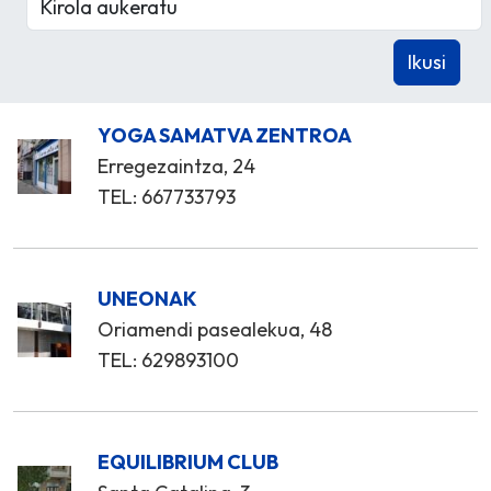
YOGA SAMATVA ZENTROA
Erregezaintza, 24
TEL: 667733793
UNEONAK
Oriamendi pasealekua, 48
TEL: 629893100
EQUILIBRIUM CLUB