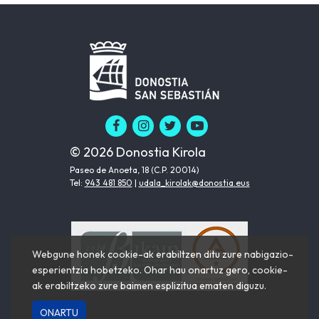
© 2026 Donostia Kirola
Paseo de Anoeta, 18 (C.P. 20014)
Tel:
943 481 850
|
udala_kirolak@donostia.eus
Webgune honek cookie-ak erabiltzen ditu zure nabigazio-
esperientzia hobetzeko. Ohar hau onartuz gero, cookie-
ak erabiltzeko zure baimen esplizitua ematen diguzu.
ONARTU