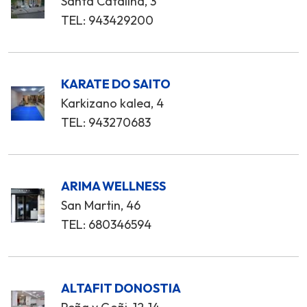
Santa Catalina, 3
TEL: 943429200
KARATE DO SAITO
Karkizano kalea, 4
TEL: 943270683
ARIMA WELLNESS
San Martin, 46
TEL: 680346594
ALTAFIT DONOSTIA