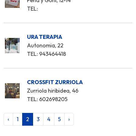
Peña y Goñi, 12-14
TEL:
URA TERAPIA
Autonomia, 22
TEL: 943464418
CROSSFIT ZURRIOLA
Zurriola hiribidea, 46
TEL: 602698205
‹
1
2
3
4
5
›