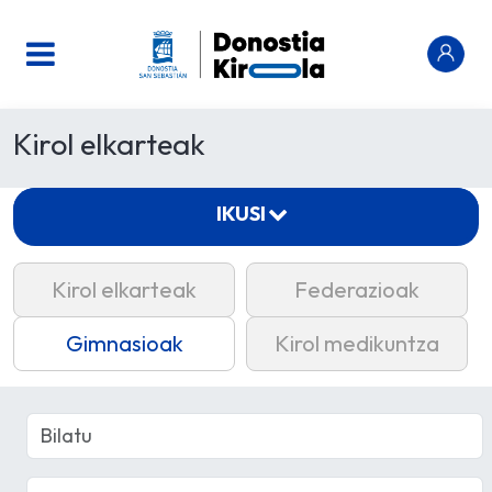
Kirol elkarteak
IKUSI
Kirol elkarteak
Federazioak
Gimnasioak
Kirol medikuntza