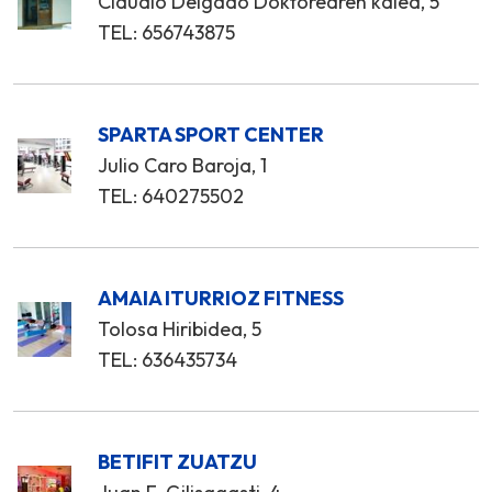
Claudio Delgado Doktorearen kalea, 5
TEL: 656743875
SPARTA SPORT CENTER
Julio Caro Baroja, 1
TEL: 640275502
AMAIA ITURRIOZ FITNESS
Tolosa Hiribidea, 5
TEL: 636435734
BETIFIT ZUATZU