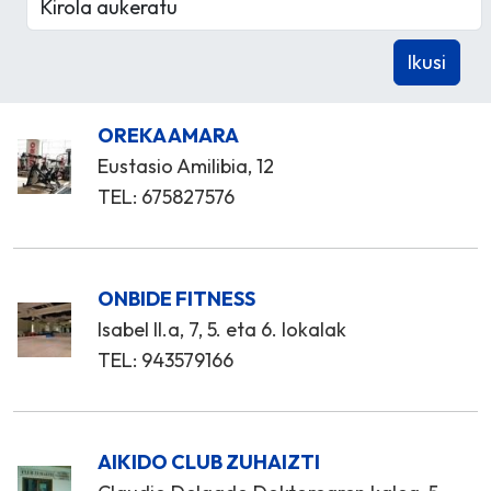
OREKA AMARA
Eustasio Amilibia, 12
TEL: 675827576
ONBIDE FITNESS
Isabel II.a, 7, 5. eta 6. lokalak
TEL: 943579166
AIKIDO CLUB ZUHAIZTI