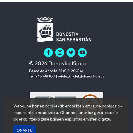
© 2026 Donostia Kirola
Paseo de Anoeta, 18 (C.P. 20014)
Tel:
943 481 850
|
udala_kirolak@donostia.eus
Webgune honek cookie-ak erabiltzen ditu zure nabigazio-
esperientzia hobetzeko. Ohar hau onartuz gero, cookie-
ak erabiltzeko zure baimen esplizitua ematen diguzu.
ONARTU