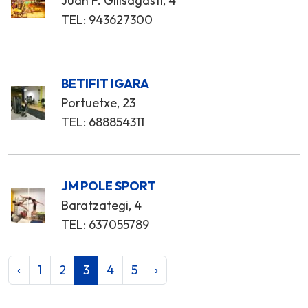
Juan F. Gilisagasti, 4
TEL: 943627300
BETIFIT IGARA
Portuetxe, 23
TEL: 688854311
JM POLE SPORT
Baratzategi, 4
TEL: 637055789
‹
1
2
3
4
5
›