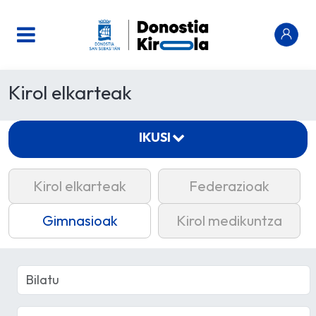
Kirol elkarteak
IKUSI
Kirol elkarteak
Federazioak
Gimnasioak
Kirol medikuntza