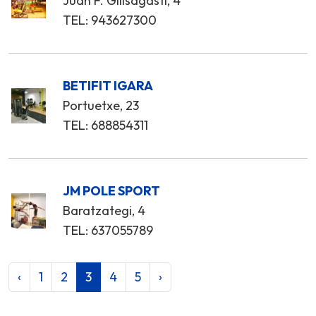
Juan F. Gilisagasti, 4
TEL: 943627300
BETIFIT IGARA
Portuetxe, 23
TEL: 688854311
JM POLE SPORT
Baratzategi, 4
TEL: 637055789
‹
1
2
3
4
5
›