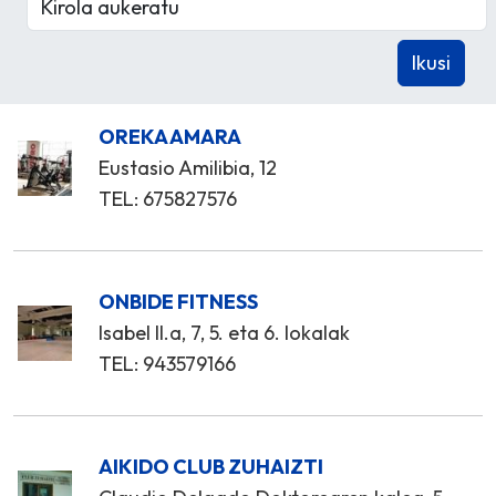
OREKA AMARA
Eustasio Amilibia, 12
TEL: 675827576
ONBIDE FITNESS
Isabel II.a, 7, 5. eta 6. lokalak
TEL: 943579166
AIKIDO CLUB ZUHAIZTI