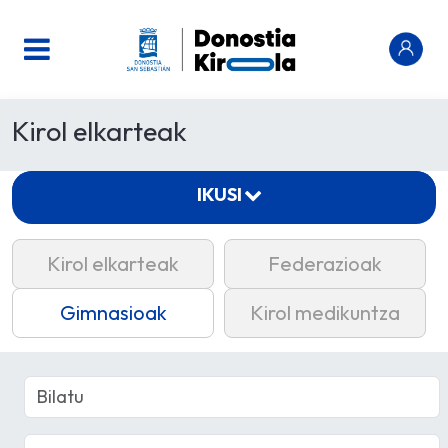
Kirol elkarteak
IKUSI
Kirol elkarteak
Federazioak
Gimnasioak
Kirol medikuntza