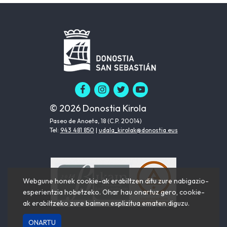
© 2026 Donostia Kirola
Paseo de Anoeta, 18 (C.P. 20014)
Tel:
943 481 850
|
udala_kirolak@donostia.eus
Webgune honek cookie-ak erabiltzen ditu zure nabigazio-
esperientzia hobetzeko. Ohar hau onartuz gero, cookie-
ak erabiltzeko zure baimen esplizitua ematen diguzu.
ONARTU