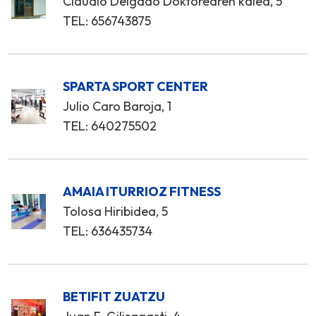
Claudio Delgado Doktorearen kalea, 5
TEL: 656743875
SPARTA SPORT CENTER
Julio Caro Baroja, 1
TEL: 640275502
AMAIA ITURRIOZ FITNESS
Tolosa Hiribidea, 5
TEL: 636435734
BETIFIT ZUATZU