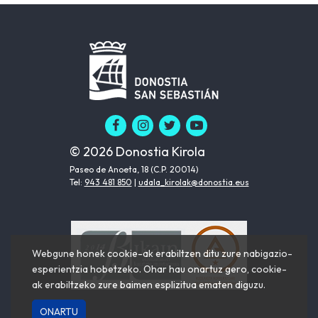
© 2026 Donostia Kirola
Paseo de Anoeta, 18 (C.P. 20014)
Tel:
943 481 850
|
udala_kirolak@donostia.eus
Webgune honek cookie-ak erabiltzen ditu zure nabigazio-
esperientzia hobetzeko. Ohar hau onartuz gero, cookie-
ak erabiltzeko zure baimen esplizitua ematen diguzu.
ONARTU