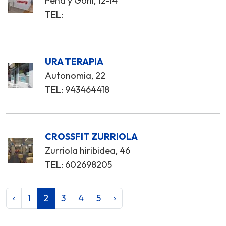
Peña y Goñi, 12-14
TEL:
URA TERAPIA
Autonomia, 22
TEL: 943464418
CROSSFIT ZURRIOLA
Zurriola hiribidea, 46
TEL: 602698205
‹
1
2
3
4
5
›