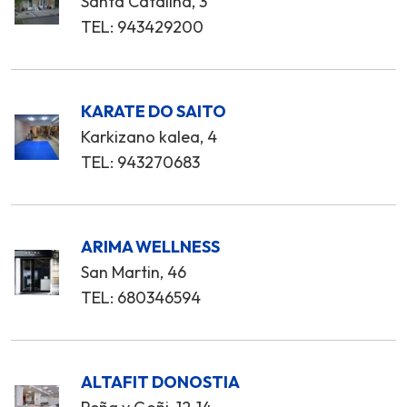
Santa Catalina, 3
TEL: 943429200
KARATE DO SAITO
Karkizano kalea, 4
TEL: 943270683
ARIMA WELLNESS
San Martin, 46
TEL: 680346594
ALTAFIT DONOSTIA