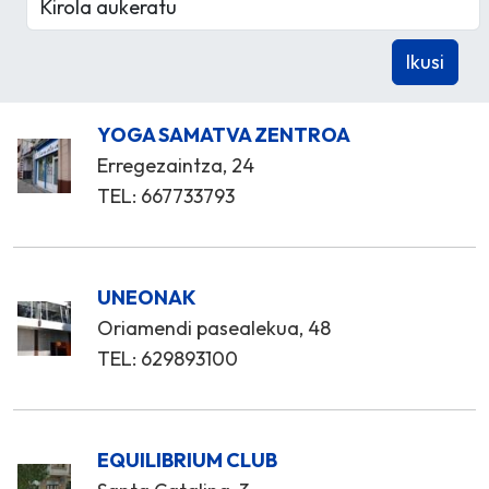
YOGA SAMATVA ZENTROA
Erregezaintza, 24
TEL: 667733793
UNEONAK
Oriamendi pasealekua, 48
TEL: 629893100
EQUILIBRIUM CLUB