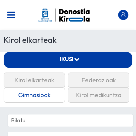
Kirol elkarteak
IKUSI
Kirol elkarteak
Federazioak
Gimnasioak
Kirol medikuntza