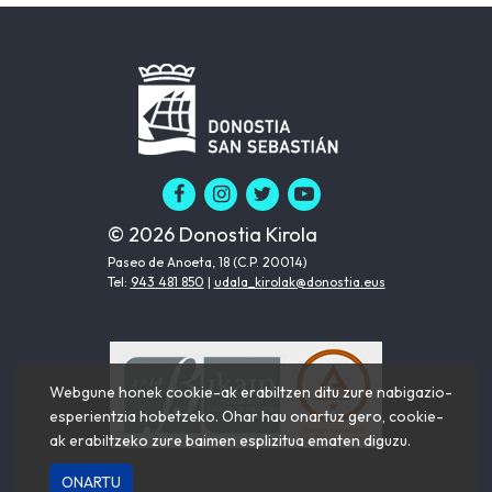
© 2026 Donostia Kirola
Paseo de Anoeta, 18 (C.P. 20014)
Tel:
943 481 850
|
udala_kirolak@donostia.eus
Webgune honek cookie-ak erabiltzen ditu zure nabigazio-
esperientzia hobetzeko. Ohar hau onartuz gero, cookie-
ak erabiltzeko zure baimen esplizitua ematen diguzu.
ONARTU