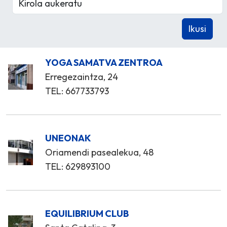
YOGA SAMATVA ZENTROA
Erregezaintza, 24
TEL: 667733793
UNEONAK
Oriamendi pasealekua, 48
TEL: 629893100
EQUILIBRIUM CLUB