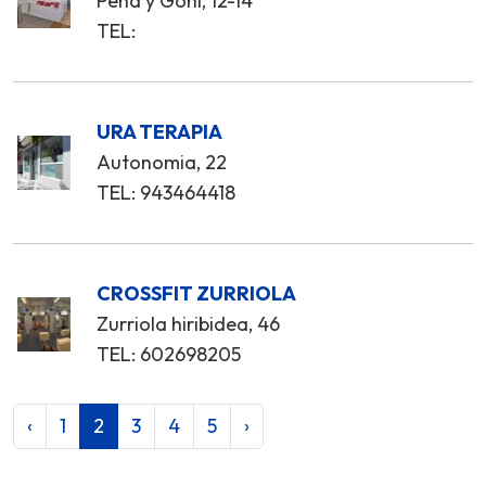
Peña y Goñi, 12-14
TEL:
URA TERAPIA
Autonomia, 22
TEL: 943464418
CROSSFIT ZURRIOLA
Zurriola hiribidea, 46
TEL: 602698205
‹
1
2
3
4
5
›