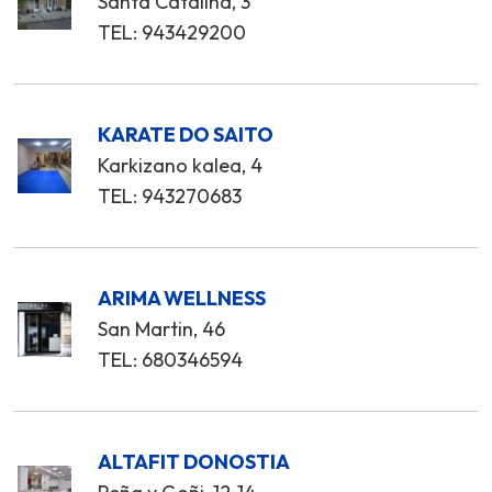
Santa Catalina, 3
TEL: 943429200
KARATE DO SAITO
Karkizano kalea, 4
TEL: 943270683
ARIMA WELLNESS
San Martin, 46
TEL: 680346594
ALTAFIT DONOSTIA