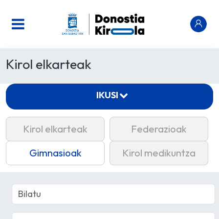
Kirol elkarteak
IKUSI
Kirol elkarteak
Federazioak
Gimnasioak
Kirol medikuntza