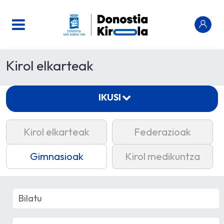
Kirol elkarteak
IKUSI
Kirol elkarteak
Federazioak
Gimnasioak
Kirol medikuntza