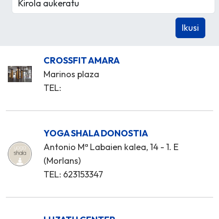
CROSSFIT AMARA
Marinos plaza
TEL:
YOGA SHALA DONOSTIA
Antonio Mª Labaien kalea, 14 - 1. E
(Morlans)
TEL: 623153347