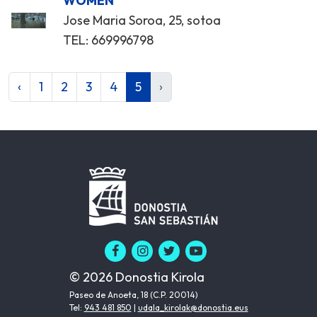
WOMEN
Jose Maria Soroa, 25, sotoa
TEL: 669996798
‹
1
2
3
4
5
›
© 2026 Donostia Kirola
Paseo de Anoeta, 18 (C.P. 20014)
Tel:
943 481 850
|
udala_kirolak@donostia.eus