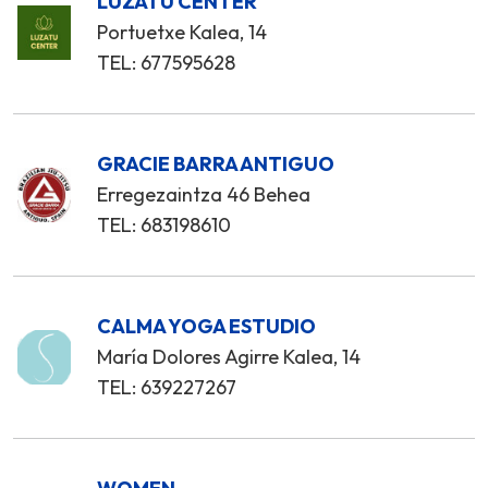
LUZATU CENTER
Portuetxe Kalea, 14
TEL: 677595628
GRACIE BARRA ANTIGUO
Erregezaintza 46 Behea
TEL: 683198610
CALMA YOGA ESTUDIO
María Dolores Agirre Kalea, 14
TEL: 639227267