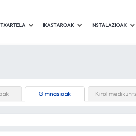
 TXARTELA
IKASTAROAK
INSTALAZIOAK
oak
Gimnasioak
Kirol medikunt