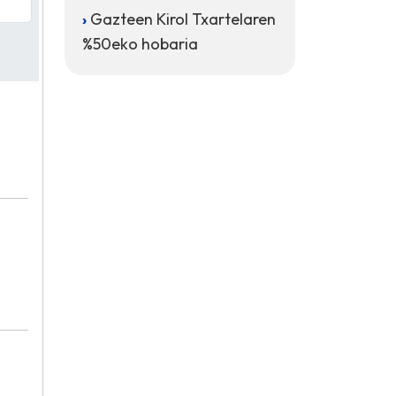
Gazteen Kirol Txartelaren
%50eko hobaria