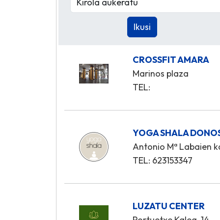
CROSSFIT AMARA
Marinos plaza
TEL:
YOGA SHALA DONO
Antonio Mª Labaien kal
TEL: 623153347
LUZATU CENTER
Portuetxe Kalea, 14