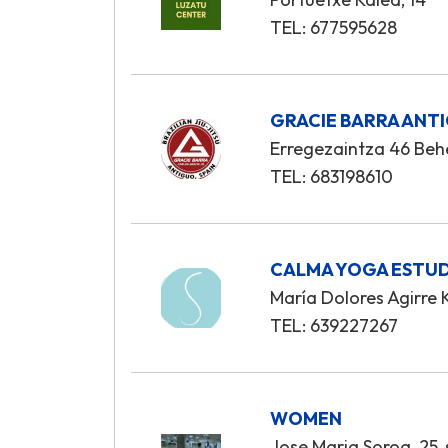
TEL: 677595628
GRACIE BARRA ANT
Erregezaintza 46 Be
TEL: 683198610
CALMA YOGA ESTU
María Dolores Agirre K
TEL: 639227267
WOMEN
Jose Maria Soroa, 25,