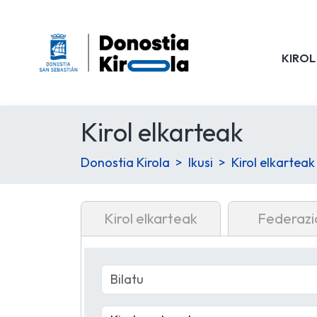
KIROL
Kirol elkarteak
Donostia Kirola
Ikusi
Kirol elkarteak
Kirol elkarteak
Federazi