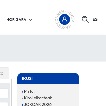
ES
NOR GARA
za
IKUSI
Piztu!
Kirol elkarteak
JOKOAK 2026