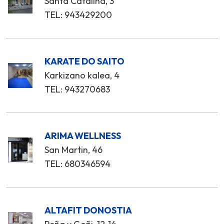
Santa Catalina, 3
TEL: 943429200
KARATE DO SAITO
Karkizano kalea, 4
TEL: 943270683
ARIMA WELLNESS
San Martin, 46
TEL: 680346594
ALTAFIT DONOSTIA