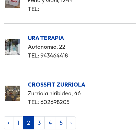
Peña y Goñi, 12-14
TEL:
URA TERAPIA
Autonomia, 22
TEL: 943464418
CROSSFIT ZURRIOLA
Zurriola hiribidea, 46
TEL: 602698205
‹
1
2
3
4
5
›