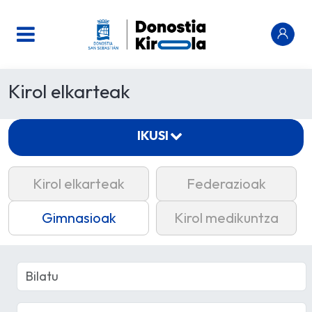
Kirol elkarteak
IKUSI
Kirol elkarteak
Federazioak
Gimnasioak
Kirol medikuntza