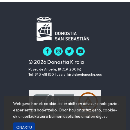
© 2026 Donostia Kirola
Paseo de Anoeta, 18 (C.P. 20014)
Tel:
943 481 850
|
udala_kirolak@donostia.eus
Webgune honek cookie-ak erabiltzen ditu zure nabigazio-
esperientzia hobetzeko. Ohar hau onartuz gero, cookie-
ak erabiltzeko zure baimen esplizitua ematen diguzu.
ONARTU