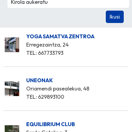
YOGA SAMATVA ZENTROA
Erregezaintza, 24
TEL: 667733793
UNEONAK
Oriamendi pasealekua, 48
TEL: 629893100
EQUILIBRIUM CLUB