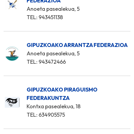
FEDERAZIOA
Anoeta pasealekua, 5
TEL: 943451138
GIPUZKOAKO ARRANTZA FEDERAZIOA
Anoeta pasealekua, 5
TEL: 943472466
GIPUZKOAKO PIRAGUISMO
FEDERAKUNTZA
Kontxa pasealekua, 18
TEL: 634905575