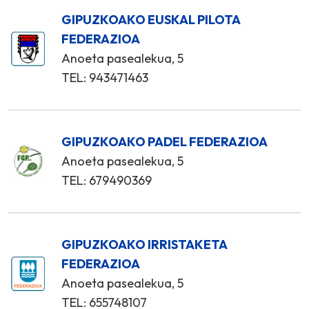
GIPUZKOAKO EUSKAL PILOTA
FEDERAZIOA
Anoeta pasealekua, 5
TEL: 943471463
GIPUZKOAKO PADEL FEDERAZIOA
Anoeta pasealekua, 5
TEL: 679490369
GIPUZKOAKO IRRISTAKETA
FEDERAZIOA
Anoeta pasealekua, 5
TEL: 655748107