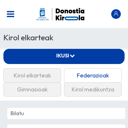
Kirol elkarteak
IKUSI
Kirol elkarteak
Federazioak
Gimnasioak
Kirol medikuntza