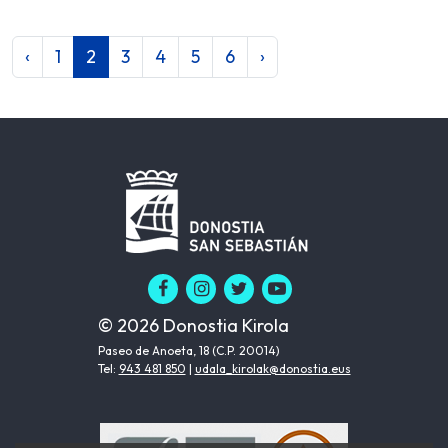
‹
1
2
3
4
5
6
›
© 2026 Donostia Kirola
Paseo de Anoeta, 18 (C.P. 20014)
Tel:
943 481 850
|
udala_kirolak@donostia.eus