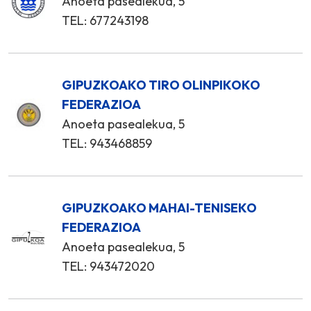
Anoeta pasealekua, 5
TEL: 677243198
GIPUZKOAKO TIRO OLINPIKOKO
FEDERAZIOA
Anoeta pasealekua, 5
TEL: 943468859
GIPUZKOAKO MAHAI-TENISEKO
FEDERAZIOA
Anoeta pasealekua, 5
TEL: 943472020