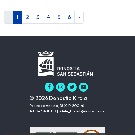
‹
1
2
3
4
5
6
›
© 2026 Donostia Kirola
Paseo de Anoeta, 18 (C.P. 20014)
Tel:
943 481 850
|
udala_kirolak@donostia.eus