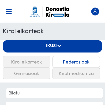
Kirol elkarteak
IKUSI
Kirol elkarteak
Federazioak
Gimnasioak
Kirol medikuntza