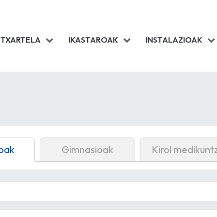
 TXARTELA
IKASTAROAK
INSTALAZIOAK
oak
Gimnasioak
Kirol medikunt