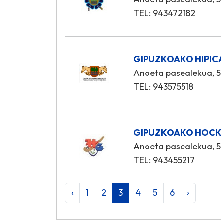
TEL: 943472182
GIPUZKOAKO HIPIC
Anoeta pasealekua, 5
TEL: 943575518
GIPUZKOAKO HOCK
Anoeta pasealekua, 5
TEL: 943455217
‹
1
2
3
4
5
6
›