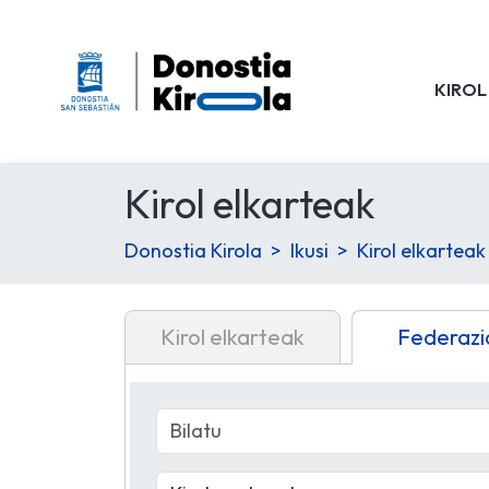
KIROL
Kirol elkarteak
Donostia Kirola
Ikusi
Kirol elkarteak
Kirol elkarteak
Federazi