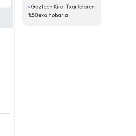
Gazteen Kirol Txartelaren
%50eko hobaria