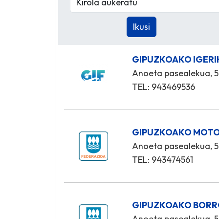
GIPUZKOAKO IGERI
Anoeta pasealekua, 5
TEL: 943469536
GIPUZKOAKO MOTO
Anoeta pasealekua, 5
TEL: 943474561
GIPUZKOAKO BORR
Anoeta pasealekua, 5