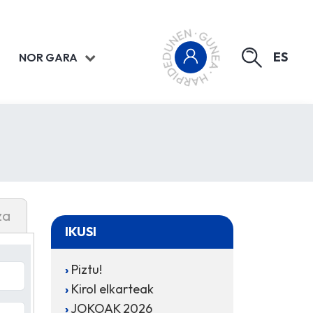
ES
NOR GARA
za
IKUSI
Piztu!
Kirol elkarteak
JOKOAK 2026