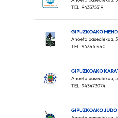
TEL: 943575519
GIPUZKOAKO MENDI
Anoeta pasealekua, 5
TEL: 943461440
GIPUZKOAKO KARA
Anoeta pasealekua, 5
TEL: 943473074
GIPUZKOAKO JUDO
Anoeta pasealekua, 5