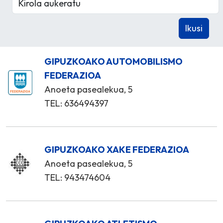
GIPUZKOAKO AUTOMOBILISMO
FEDERAZIOA
Anoeta pasealekua, 5
TEL: 636494397
GIPUZKOAKO XAKE FEDERAZIOA
Anoeta pasealekua, 5
TEL: 943474604