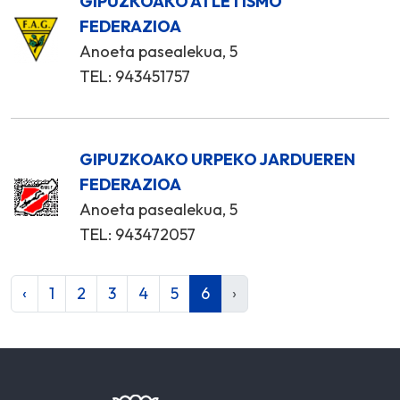
GIPUZKOAKO ATLETISMO
FEDERAZIOA
Anoeta pasealekua, 5
TEL: 943451757
GIPUZKOAKO URPEKO JARDUEREN
FEDERAZIOA
Anoeta pasealekua, 5
TEL: 943472057
‹
1
2
3
4
5
6
›