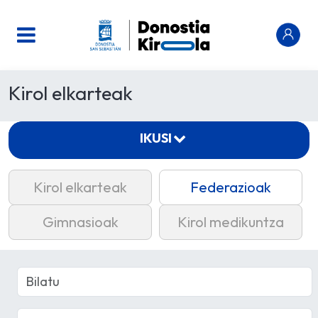
Kirol elkarteak
IKUSI
Kirol elkarteak
Federazioak
Gimnasioak
Kirol medikuntza