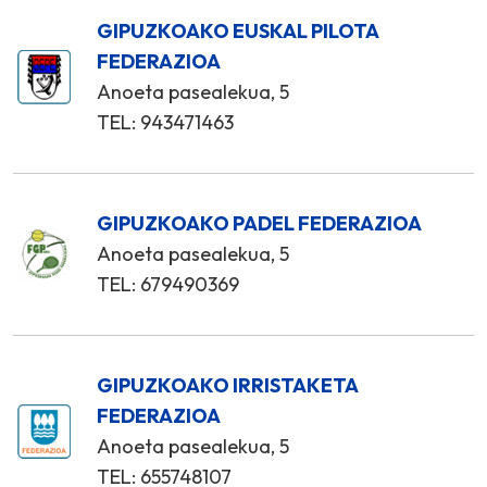
GIPUZKOAKO EUSKAL PILOTA
FEDERAZIOA
Anoeta pasealekua, 5
TEL: 943471463
GIPUZKOAKO PADEL FEDERAZIOA
Anoeta pasealekua, 5
TEL: 679490369
GIPUZKOAKO IRRISTAKETA
FEDERAZIOA
Anoeta pasealekua, 5
TEL: 655748107