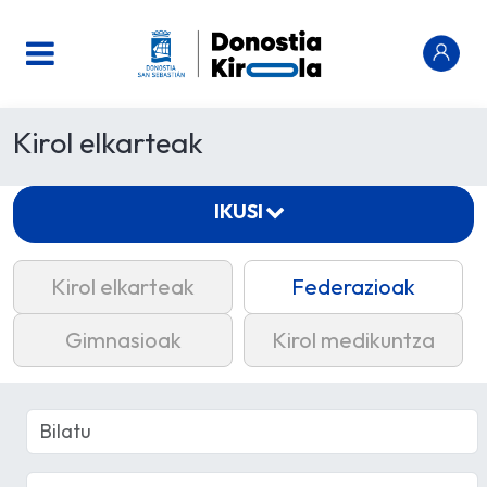
Kirol elkarteak
IKUSI
Kirol elkarteak
Federazioak
Gimnasioak
Kirol medikuntza