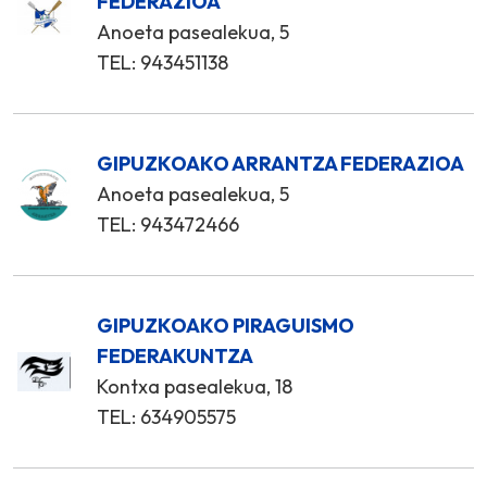
FEDERAZIOA
Anoeta pasealekua, 5
TEL: 943451138
GIPUZKOAKO ARRANTZA FEDERAZIOA
Anoeta pasealekua, 5
TEL: 943472466
GIPUZKOAKO PIRAGUISMO
FEDERAKUNTZA
Kontxa pasealekua, 18
TEL: 634905575