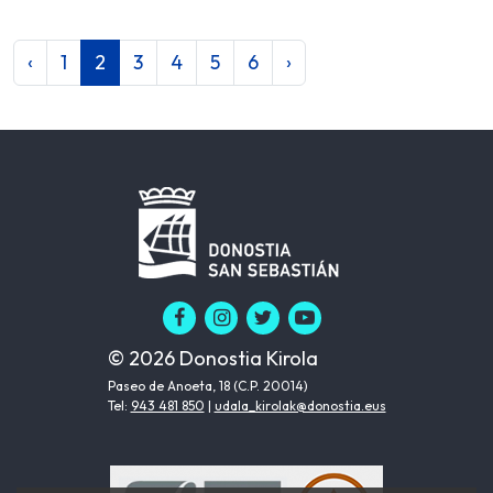
‹
1
2
3
4
5
6
›
© 2026 Donostia Kirola
Paseo de Anoeta, 18 (C.P. 20014)
Tel:
943 481 850
|
udala_kirolak@donostia.eus