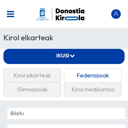
Kirol elkarteak
IKUSI
Kirol elkarteak
Federazioak
Gimnasioak
Kirol medikuntza