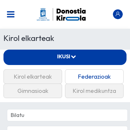
Kirol elkarteak
IKUSI
Kirol elkarteak
Federazioak
Gimnasioak
Kirol medikuntza