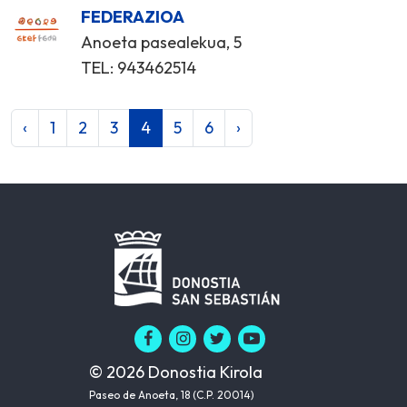
FEDERAZIOA
Anoeta pasealekua, 5
TEL: 943462514
‹
1
2
3
4
5
6
›
© 2026 Donostia Kirola
Paseo de Anoeta, 18 (C.P. 20014)