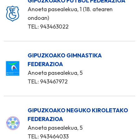
GIPUZKOAKO FUTBOL FEDERAZIOA
Anoeta pasealekua, 1 (18. atearen
ondoan)
TEL: 943463022
GIPUZKOAKO GIMNASTIKA
FEDERAZIOA
Anoeta pasealekua, 5
TEL: 943467972
GIPUZKOAKO NEGUKO KIROLETAKO
FEDERAZIOA
Anoeta pasealekua, 5
TEL: 943464033