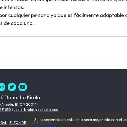
e intensos.
por cualquier persona ya que es fácilmente adaptable a
s de cada uno.
6 Donostia Kirola
 Anoeta, 18 (C.P. 20014)
481 850
|
udala_kirolak@donostia.eus
Su experiencia en este sitio será mejorada con el us
EGAL
|
BUZÓN DE LA CIUDADANÍA