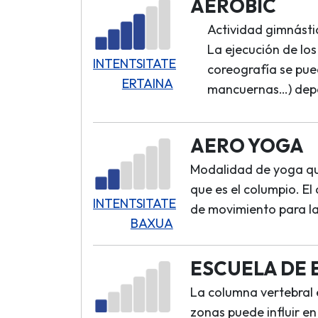
AERÓBIC
Actividad gimnástic
La ejecución de lo
INTENTSITATE
coreografía se pued
ERTAINA
mancuernas…) depen
AERO YOGA
Modalidad de yoga que
que es el columpio. El
INTENTSITATE
de movimiento para la
BAXUA
ESCUELA DE 
La columna vertebral e
zonas puede influir en