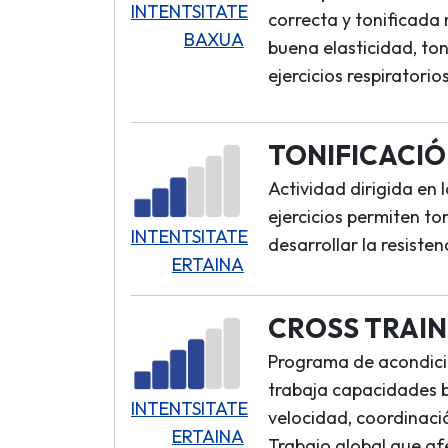
INTENTSITATE
correcta y tonificada
BAXUA
buena elasticidad, toni
ejercicios respiratori
TONIFICACI
Actividad dirigida en 
ejercicios permiten ton
INTENTSITATE
desarrollar la resisten
ERTAINA
CROSS TRAIN
Programa de acondicio
trabaja capacidades bá
INTENTSITATE
velocidad, coordinación
ERTAINA
Trabajo global que afe