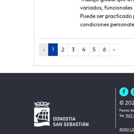
variados, funcionales 
Puede ser practicado 
condiciones personale
‹
1
2
3
4
5
6
›
© 202
Paseo de
Tel:
943 
AVISO L