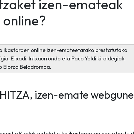
itzaket izen-emateak
online?
ako ikastaroen online izen-emateetarako prestatutako
Egia, Etxadi, Intxaurrondo eta Paco Yoldi kiroldegiak;
o Elorza Belodromoa.
ITZA, izen-emate webgune
onostia Kirolak antolaturiko ikastaroetan parte hartu 