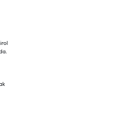
irol
da.
oak