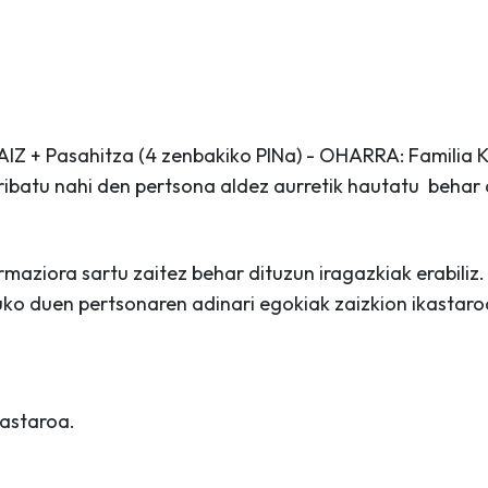
 AIZ + Pasahitza (4 zenbakiko PINa) - OHARRA: Familia K
ribatu nahi den pertsona aldez aurretik hautatu behar 
aziora sartu zaitez behar dituzun iragazkiak erabiliz.
uko duen pertsonaren adinari egokiak zaizkion ikastar
kastaroa.