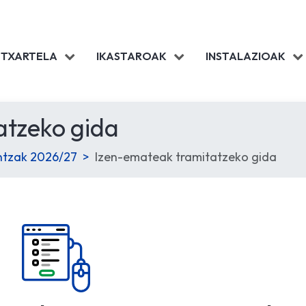
 TXARTELA
IKASTAROAK
INSTALAZIOAK
atzeko gida
intzak 2026/27
Izen-emateak tramitatzeko gida