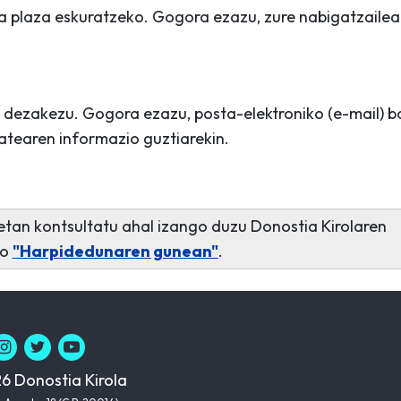
a plaza eskuratzeko. Gogora ezazu, zure nabigatzailea
 dezakezu. Gogora ezazu, posta-elektroniko (e-mail) b
atearen informazio guztiarekin.
tan kontsultatu ahal izango duzu Donostia Kirolaren
ko
"Harpidedunaren gunean"
.
6 Donostia Kirola