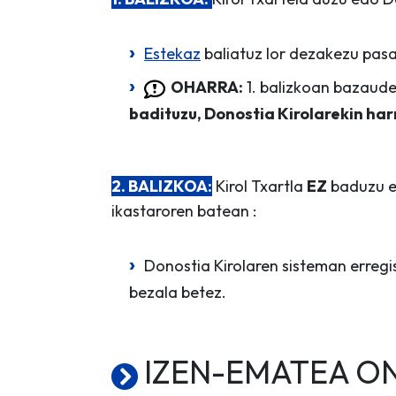
Estekaz
baliatuz lor dezakezu pasa
OHARRA:
1. balizkoan bazaud
badituzu, Donostia Kirolarekin har
2. BALIZKOA:
Kirol Txartla
EZ
baduzu 
ikastaroren batean :
Donostia Kirolaren sisteman erreg
bezala betez.
IZEN-EMATEA ONL