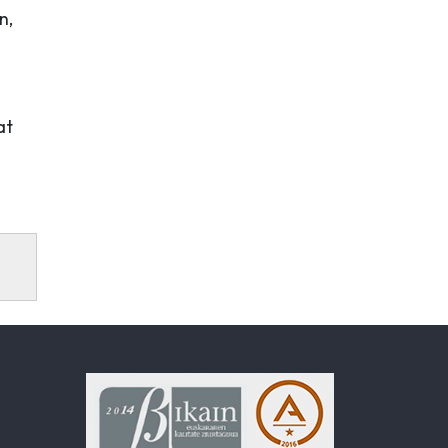
n,
at