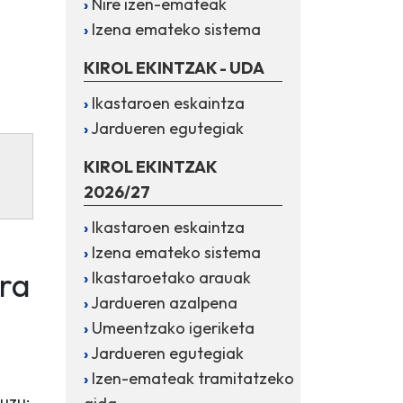
Nire izen-emateak
Izena emateko sistema
KIROL EKINTZAK - UDA
Ikastaroen eskaintza
Jardueren egutegiak
KIROL EKINTZAK
2026/27
Ikastaroen eskaintza
Izena emateko sistema
ra
Ikastaroetako arauak
Jardueren azalpena
Umeentzako igeriketa
Jardueren egutegiak
Izen-emateak tramitatzeko
duzu: