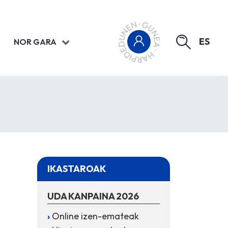
ES
NOR GARA
IKASTAROAK
UDA KANPAINA 2026
Online izen-emateak