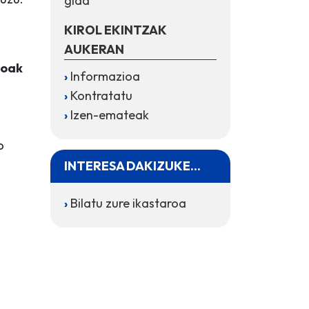
gida
KIROL EKINTZAK
AUKERAN
zoak
Informazioa
Kontratatu
Izen-emateak
o
INTERESA DAKIZUKE...
Bilatu zure ikastaroa