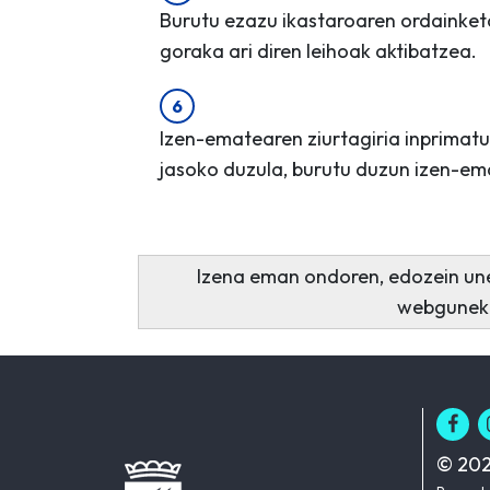
Burutu ezazu ikastaroaren ordainket
goraka ari diren leihoak aktibatzea.
Izen-ematearen ziurtagiria inprimatu
jasoko duzula, burutu duzun izen-em
Izena eman ondoren, edozein une
webgune
© 202