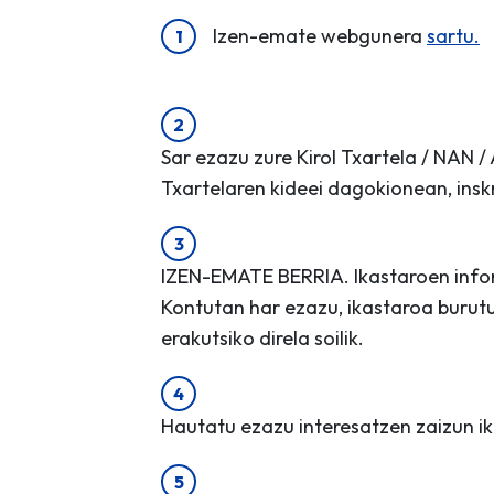
Izen-emate webgunera
sartu.
Sar ezazu zure Kirol Txartela / NAN /
Txartelaren kideei dagokionean, insk
IZEN-EMATE BERRIA. Ikastaroen inform
Kontutan har ezazu, ikastaroa burut
erakutsiko direla soilik.
Hautatu ezazu interesatzen zaizun i