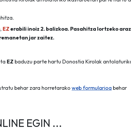
hitza.
e,
EZ
erabili inoiz 2. balizkoa. Pasahitza lortzeko ara
remanetan jar zaitez.
eta
EZ
baduzu parte hartu Donostia Kirolak antolaturik
istratu behar zara horretarako
web formularioa
behar
INE EGIN ...