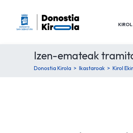
KIROL
Izen-emateak tramit
Donostia Kirola
Ikastaroak
Kirol Ek