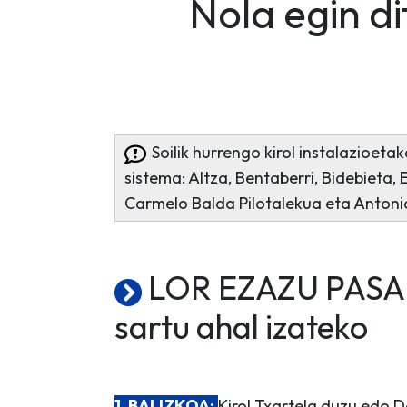
Nola egin d
Soilik hurrengo kirol instalazioet
sistema: Altza, Bentaberri, Bidebieta, 
Carmelo Balda Pilotalekua eta Antoni
LOR EZAZU PASAH
sartu ahal izateko
1. BALIZKOA:
Kirol Txartela duzu edo D