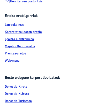
Herritarren postontzia
Esteka erabilgarriak
Lan-eskaintza
Kontratatzailearen profila
Egoitza elektronikoa
Mapak - GeoDonostia
Prentsa-aretoa
Web-mapa
Beste webgune korporatibo batzuk
Donostia Kirola
Donostia Kultura
Donostia Turismoa