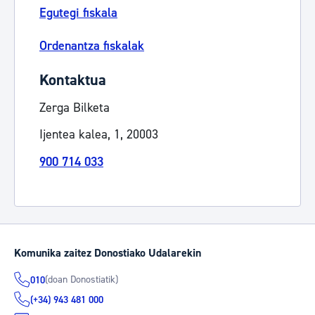
Egutegi fiskala
Ordenantza fiskalak
Kontaktua
Zerga Bilketa
Ijentea kalea, 1, 20003
900 714 033
Komunika zaitez Donostiako Udalarekin
(doan Donostiatik)
010
(+34) 943 481 000