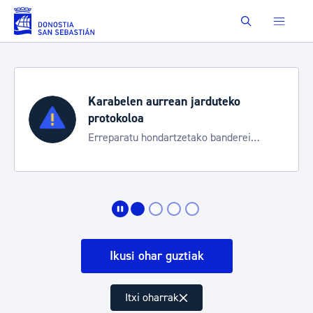
Eduki nagusira joan
Buscar
Karabelen aurrean jarduteko
protokoloa
Erreparatu hondartzetako banderei
egoeraren berri izateko
Ikusi ohar guztiak
Itxi oharrak