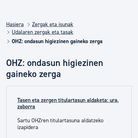
Hasiera
Zergak eta isunak
Udalaren zergak eta tasak
OHZ: ondasun higiezinen gaineko zerga
OHZ: ondasun higiezinen
gaineko zerga
Tasen eta zergen titulartasun aldaketa: ura,
zaborra
Sartu OHZren titulartasuna aldatzeko
izapidera