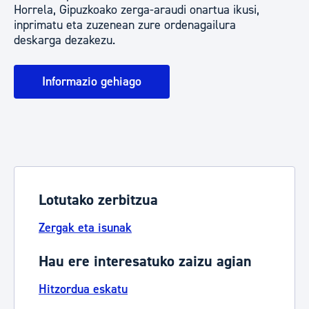
Horrela, Gipuzkoako zerga-araudi onartua ikusi,
inprimatu eta zuzenean zure ordenagailura
deskarga dezakezu.
Informazio gehiago
Lotutako zerbitzua
Zergak eta isunak
Hau ere interesatuko zaizu agian
Hitzordua eskatu