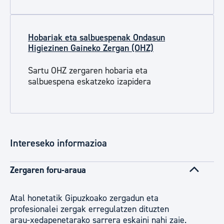
Hobariak eta salbuespenak Ondasun
Higiezinen Gaineko Zergan (OHZ)
Sartu OHZ zergaren hobaria eta
salbuespena eskatzeko izapidera
Intereseko informazioa
Zergaren foru-araua
Atal honetatik Gipuzkoako zergadun eta
profesionalei zergak erregulatzen dituzten
arau-xedapenetarako sarrera eskaini nahi zaie.