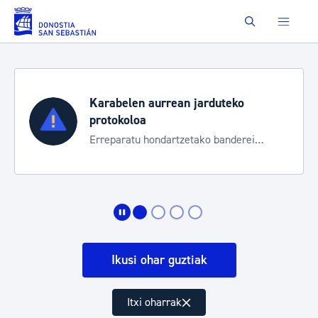
Eduki nagusira joan
Buscar
Karabelen aurrean jarduteko
protokoloa
Erreparatu hondartzetako banderei
egoeraren berri izateko
Ikusi ohar guztiak
Itxi oharrak