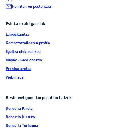
Herritarren postontzia
Esteka erabilgarriak
Lan-eskaintza
Kontratatzailearen profila
Egoitza elektronikoa
Mapak - GeoDonostia
Prentsa-aretoa
Web-mapa
Beste webgune korporatibo batzuk
Donostia Kirola
Donostia Kultura
Donostia Turismoa