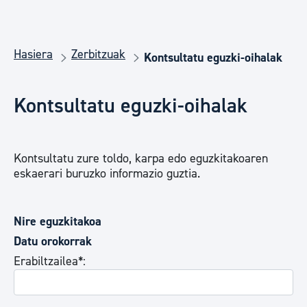
Hasiera
Zerbitzuak
Kontsultatu eguzki-oihalak
Kontsultatu eguzki-oihalak
Kontsultatu zure toldo, karpa edo eguzkitakoaren
eskaerari buruzko informazio guztia.
Nire eguzkitakoa
Datu orokorrak
Erabiltzailea*: