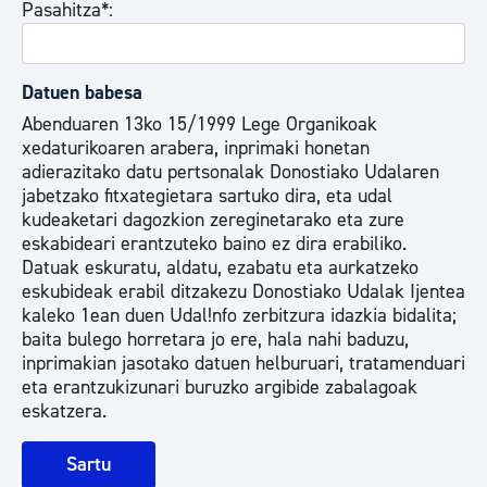
Pasahitza*:
Datuen babesa
Abenduaren 13ko 15/1999 Lege Organikoak
xedaturikoaren arabera, inprimaki honetan
adierazitako datu pertsonalak Donostiako Udalaren
jabetzako fitxategietara sartuko dira, eta udal
kudeaketari dagozkion zereginetarako eta zure
eskabideari erantzuteko baino ez dira erabiliko.
Datuak eskuratu, aldatu, ezabatu eta aurkatzeko
eskubideak erabil ditzakezu Donostiako Udalak Ijentea
kaleko 1ean duen Udal!nfo zerbitzura idazkia bidalita;
baita bulego horretara jo ere, hala nahi baduzu,
inprimakian jasotako datuen helburuari, tratamenduari
eta erantzukizunari buruzko argibide zabalagoak
eskatzera.