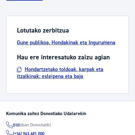
Lotutako zerbitzua
Gune publikoa, Hondakinak eta Ingurumena
Hau ere interesatuko zaizu agian
Hondartzetako toldoak, karpak eta
itzalkinak: esleipena eta baja
Komunika zaitez Donostiako Udalarekin
(doan Donostiatik)
010
(+34) 943 481 000