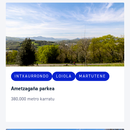
INTXAURRONDO
LOIOLA
MARTUTENE
Ametzagaña parkea
380.000 metro karratu