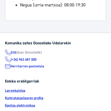
Negua (urria-martxoa): 08:00-19:30
Komunika zaitez Donostiako Udalarekin
(doan Donostiatik)
010
(+34) 943 481 000
Herritarren postontzia
Esteka erabilgarriak
Lan-eskaintza
Kontratatzailearen profila
Egoitza elektronikoa