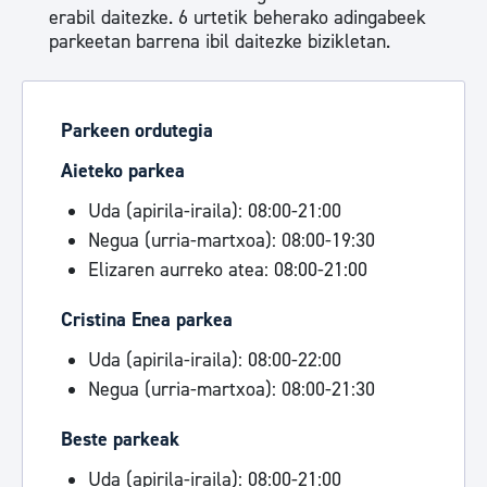
erabil daitezke. 6 urtetik beherako adingabeek
parkeetan barrena ibil daitezke bizikletan.
Parkeen ordutegia
Aieteko parkea
Uda (apirila-iraila): 08:00-21:00
Negua (urria-martxoa): 08:00-19:30
Elizaren aurreko atea: 08:00-21:00
Cristina Enea parkea
Uda (apirila-iraila): 08:00-22:00
Negua (urria-martxoa): 08:00-21:30
Beste parkeak
Uda (apirila-iraila): 08:00-21:00