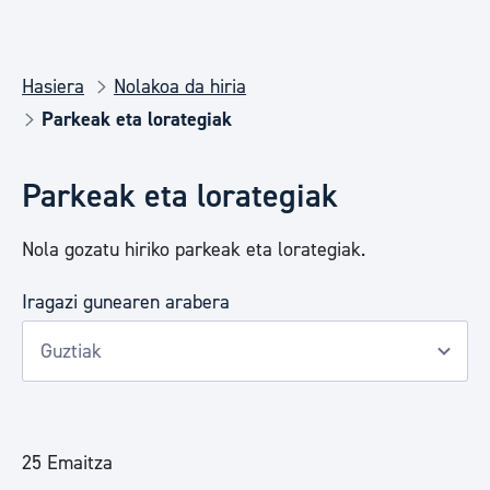
Hasiera
Nolakoa da hiria
Parkeak eta lorategiak
Parkeak eta lorategiak
Nola gozatu hiriko parkeak eta lorategiak.
Iragazi gunearen arabera
25 Emaitza