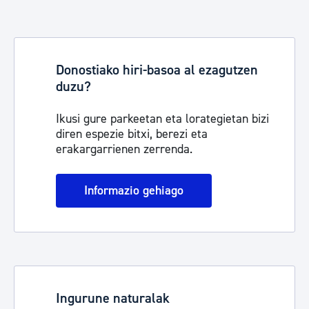
Donostiako hiri-basoa al ezagutzen
duzu?
Ikusi gure parkeetan eta lorategietan bizi
diren espezie bitxi, berezi eta
erakargarrienen zerrenda.
Informazio gehiago
Ingurune naturalak