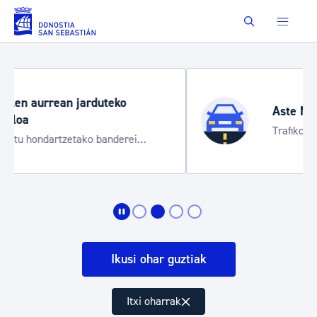
Eduki nagusira joan
Buscar
Aste Nagusia 2026
Trafiko mozketak eta garraio zerbitzu
bereziak
Ikusi ohar guztiak
Itxi oharrak