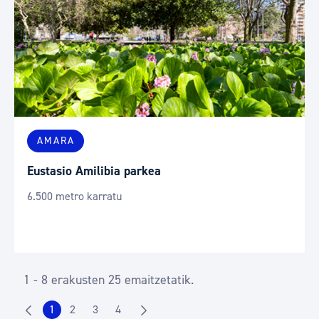
AMARA
Eustasio Amilibia parkea
6.500 metro karratu
1 - 8 erakusten 25 emaitzetatik.
1
2
3
4
Orrialdea
Orrialdea
Orrialdea
Orrialdea