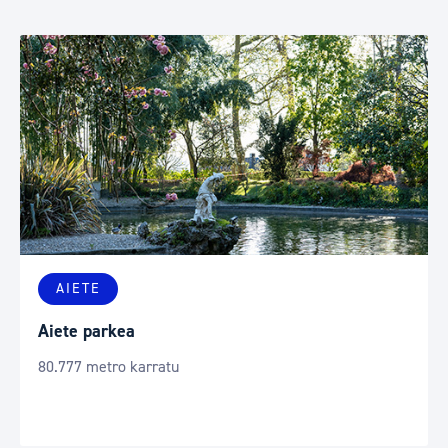
AIETE
Aiete parkea
80.777 metro karratu