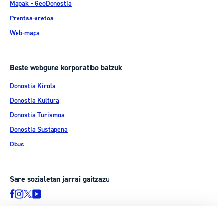
Mapak - GeoDonostia
Prentsa-aretoa
Web-mapa
Beste webgune korporatibo batzuk
Donostia Kirola
Donostia Kultura
Donostia Turismoa
Donostia Sustapena
Dbus
Sare sozialetan jarrai gaitzazu