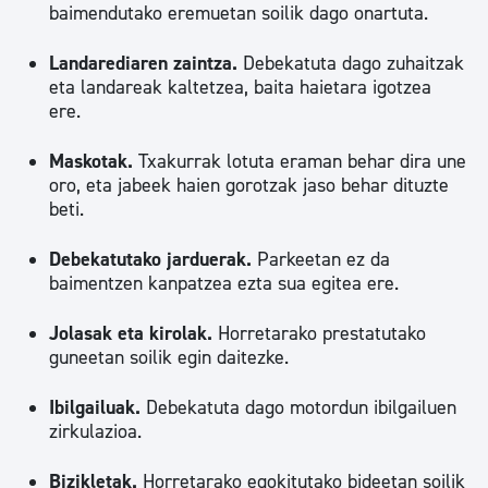
baimendutako eremuetan soilik dago onartuta.
Landarediaren zaintza.
Debekatuta dago zuhaitzak
eta landareak kaltetzea, baita haietara igotzea
ere.
Maskotak.
Txakurrak lotuta eraman behar dira une
oro, eta jabeek haien gorotzak jaso behar dituzte
beti.
Debekatutako jarduerak.
Parkeetan ez da
baimentzen kanpatzea ezta sua egitea ere.
Jolasak eta kirolak.
Horretarako prestatutako
guneetan soilik egin daitezke.
Ibilgailuak.
Debekatuta dago motordun ibilgailuen
zirkulazioa.
Bizikletak.
Horretarako egokitutako bideetan soilik