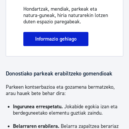
Hondartzak, mendiak, parkeak eta
natura-guneak, hiria naturarekin lotzen
duten espazio paregabeak.
Informazio gehiago
Donostiako parkeak erabiltzeko gomendioak
Parkeen kontserbazioa eta gozamena bermatzeko,
arau hauek bete behar dira:
Ingurunea errespetatu.
Jokabide egokia izan eta
berdeguneetako elementu guztiak zaindu.
Belarraren erabilera.
Belarra zapaltzea berariaz