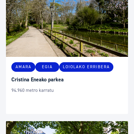
AMARA
EGIA
LOIOLAKO ERRIBERA
Cristina Eneako parkea
94.960 metro karratu