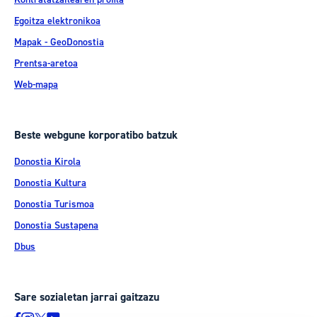
Egoitza elektronikoa
Mapak - GeoDonostia
Prentsa-aretoa
Web-mapa
Beste webgune korporatibo batzuk
Donostia Kirola
Donostia Kultura
Donostia Turismoa
Donostia Sustapena
Dbus
Sare sozialetan jarrai gaitzazu