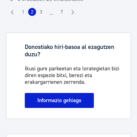
1
2
3
7
...
Orrialdea
Orrialdea
Orrialdea
Orrialdea
Intermediate Pages Use TAB to navigate.
Donostiako hiri-basoa al ezagutzen
duzu?
Ikusi gure parkeetan eta lorategietan bizi
diren espezie bitxi, berezi eta
erakargarrienen zerrenda.
Informazio gehiago