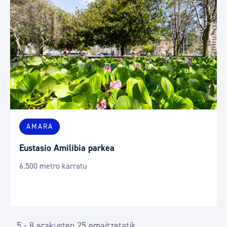
AMARA
Eustasio Amilibia parkea
6.500 metro karratu
5 - 8 erakusten 25 emaitzetatik.