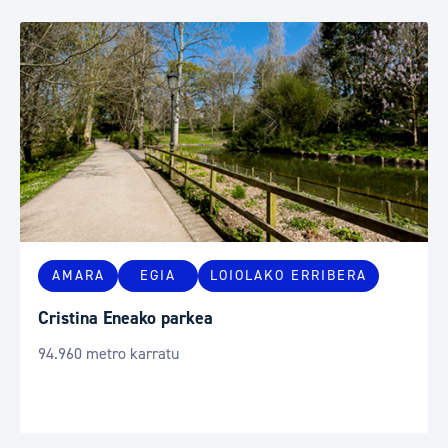
AMARA
EGIA
LOIOLAKO ERRIBERA
Cristina Eneako parkea
94.960 metro karratu