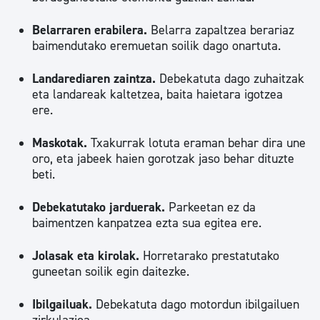
Belarraren erabilera.
Belarra zapaltzea berariaz
baimendutako eremuetan soilik dago onartuta.
Landarediaren zaintza.
Debekatuta dago zuhaitzak
eta landareak kaltetzea, baita haietara igotzea
ere.
Maskotak.
Txakurrak lotuta eraman behar dira une
oro, eta jabeek haien gorotzak jaso behar dituzte
beti.
Debekatutako jarduerak.
Parkeetan ez da
baimentzen kanpatzea ezta sua egitea ere.
Jolasak eta kirolak.
Horretarako prestatutako
guneetan soilik egin daitezke.
Ibilgailuak.
Debekatuta dago motordun ibilgailuen