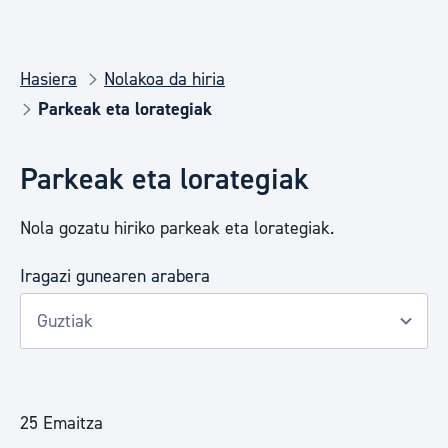
Hasiera
Nolakoa da hiria
Parkeak eta lorategiak
Parkeak eta lorategiak
Nola gozatu hiriko parkeak eta lorategiak.
Iragazi gunearen arabera
25 Emaitza