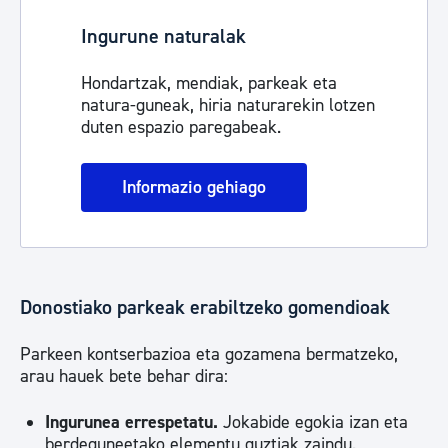
Ingurune naturalak
Hondartzak, mendiak, parkeak eta
natura-guneak, hiria naturarekin lotzen
duten espazio paregabeak.
Informazio gehiago
Donostiako parkeak erabiltzeko gomendioak
Parkeen kontserbazioa eta gozamena bermatzeko,
arau hauek bete behar dira:
Ingurunea errespetatu.
Jokabide egokia izan eta
berdeguneetako elementu guztiak zaindu.