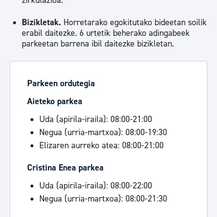
zirkulazioa.
Bizikletak.
Horretarako egokitutako bideetan soilik
erabil daitezke. 6 urtetik beherako adingabeek
parkeetan barrena ibil daitezke bizikletan.
Parkeen ordutegia
Aieteko parkea
Uda (apirila-iraila): 08:00-21:00
Negua (urria-martxoa): 08:00-19:30
Elizaren aurreko atea: 08:00-21:00
Cristina Enea parkea
Uda (apirila-iraila): 08:00-22:00
Negua (urria-martxoa): 08:00-21:30