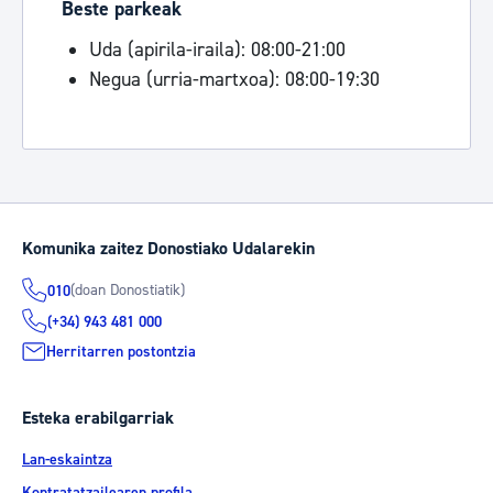
Beste parkeak
Uda (apirila-iraila): 08:00-21:00
Negua (urria-martxoa): 08:00-19:30
Komunika zaitez Donostiako Udalarekin
(doan Donostiatik)
010
(+34) 943 481 000
Herritarren postontzia
Esteka erabilgarriak
Lan-eskaintza
Kontratatzailearen profila