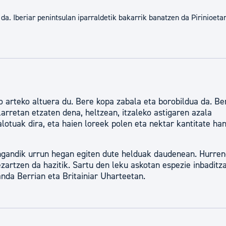
tea
Udal administrazioa
. Iberiar penintsulan iparraldetik bakarrik banatzen da Pirinioeta
Iragarki ofizialen taula
Egutegi fiskala
enda
Gardentasun ataria
o arteko altuera du. Bere kopa zabala eta borobildua da. Be
larretan etzaten dena, heltzean, itzaleko astigaren azala
otuak dira, eta haien loreek polen eta nektar kantitate ha
gandik urrun hegan egiten dute helduak daudenean. Hurre
ezartzen da hazitik. Sartu den leku askotan espezie inbaditza
anda Berrian eta Britainiar Uharteetan.