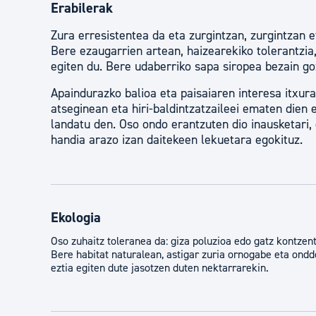
Erabilerak
Zura erresistentea da eta zurgintzan, zurgintzan e
Bere ezaugarrien artean, haizearekiko tolerantzi
egiten du. Bere udaberriko sapa siropea bezain go
Apaindurazko balioa eta paisaiaren interesa itxur
atseginean eta hiri-baldintzatzaileei ematen dien
landatu den. Oso ondo erantzuten dio inausketari,
handia arazo izan daitekeen lekuetara egokituz.
Ekologia
Oso zuhaitz toleranea da: giza poluzioa edo gatz kontzent
Bere habitat naturalean, astigar zuria ornogabe eta ondd
eztia egiten dute jasotzen duten nektarrarekin.