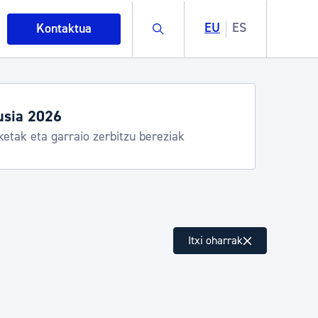
Buscar
EU
ES
Kontaktua
sia 2026
etak eta garraio zerbitzu bereziak
intza
Itxi oharrak
ndakinak eta ingurumena