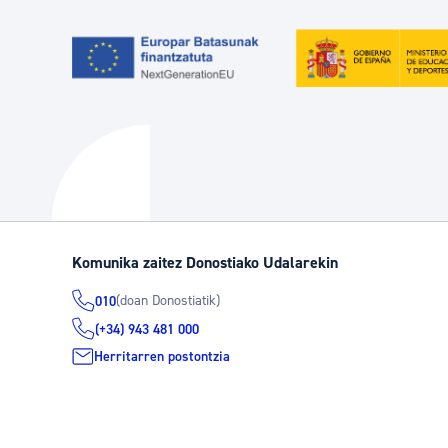
Komunika zaitez Donostiako Udalarekin
(doan Donostiatik)
010
(+34) 943 481 000
Herritarren postontzia