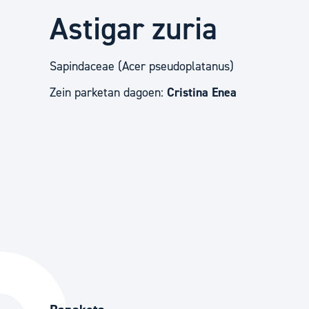
Herritarren segurtasuna eta larrialdiak
Astigar zuria
Osasun publikoa, animaliak eta kontsumoa
Sapindaceae (Acer pseudoplatanus)
Zein parketan dagoen:
Cristina Enea
Haurrak eta gazteak
Herritarren partaidetza eta elkartegintza
Kirola