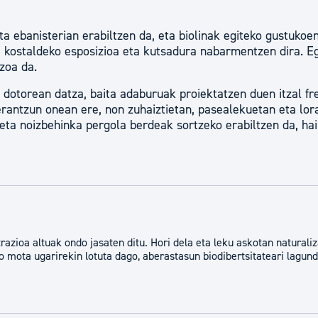
ta ebanisterian erabiltzen da, eta biolinak egiteko gustukoe
a, kostaldeko esposizioa eta kutsadura nabarmentzen dira. E
zoa da.
a dotorean datza, baita adaburuak proiektatzen duen itzal fr
 erantzun onean ere, non zuhaiztietan, pasealekuetan eta lor
 eta noizbehinka pergola berdeak sortzeko erabiltzen da, hai
razioa altuak ondo jasaten ditu. Hori dela eta leku askotan naturaliz
o mota ugarirekin lotuta dago, aberastasun biodibertsitateari lagund