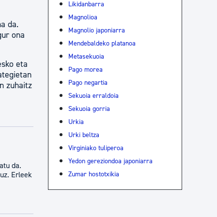
Likidanbarra
Magnolioa
na da.
Magnolio japoniarra
gur ona
Mendebaldeko platanoa
Metasekuoia
esko eta
Pago morea
ategietan
Pago negartia
n zuhaitz
Sekuoia erraldoia
Sekuoia gorria
Urkia
Urki beltza
Virginiako tuliperoa
Yedon gereziondoa japoniarra
atu da.
Zumar hostotxikia
uz. Erleek