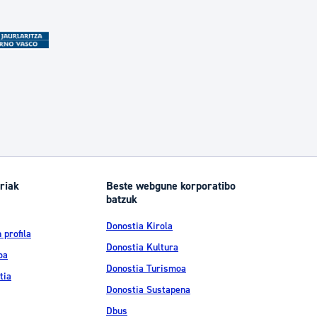
riak
Beste webgune korporatibo
batzuk
Donostia Kirola
 profila
Donostia Kultura
oa
Donostia Turismoa
tia
Donostia Sustapena
Dbus