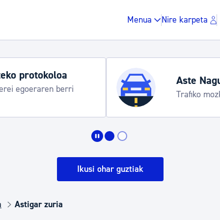
Menua
Nire karpeta
eko protokoloa
Aste Nagu
rei egoeraren berri
Trafiko mozk
Zergak eta isunak
Etxebizitza eta hirig
Ikusi ohar guztiak
Gune publikoa, ho
a
Astigar zuria