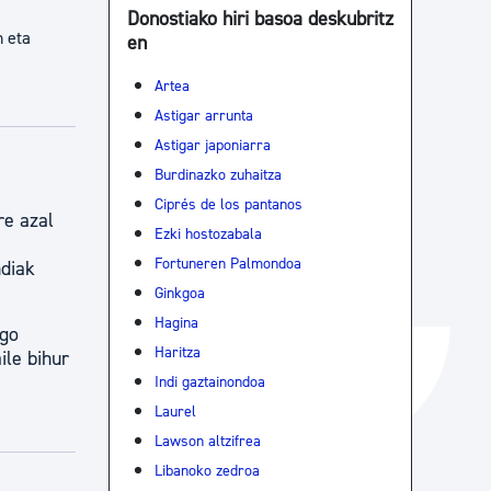
Donostiako hiri basoa deskubritz
Izapideen katalogoa
n eta
en
Artea
Astigar arrunta
Tramitaziorako laguntza
Astigar japoniarra
Burdinazko zuhaitza
Ciprés de los pantanos
re azal
Ezki hostozabala
Fortuneren Palmondoa
ndiak
Ginkgoa
Hagina
ngo
Haritza
ile bihur
Indi gaztainondoa
Laurel
Lawson altzifrea
Libanoko zedroa