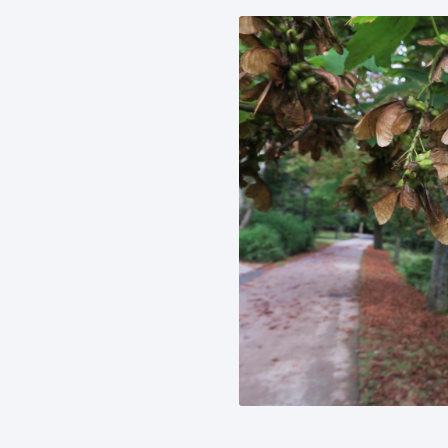
Euskara
Garapen ekonomikoa e
Berdintasuna, Giza Esk
Kultura
Turismoa