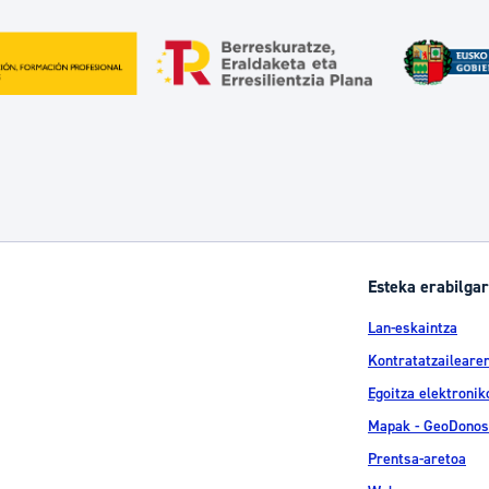
Esteka erabilgar
Lan-eskaintza
Kontratatzailearen
Egoitza elektronik
Mapak - GeoDonos
Prentsa-aretoa