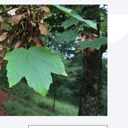
ta enplegua
ubideak eta bizikidetza