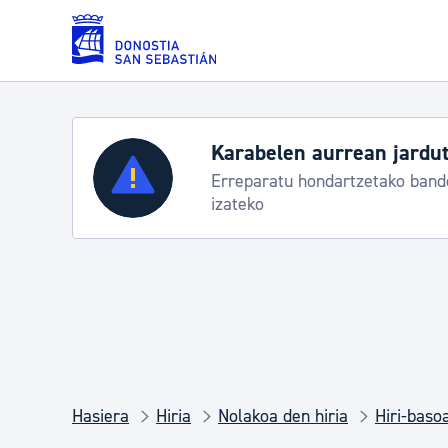
Eduki nagusira joan
Karabelen aurrean jardut
Zerbitzuak
Erreparatu hondartzetako bande
izateko
Errolda eta gai pertsonalak
Gizarte-zerbitzuak
Mugikortasuna
Hasiera
Hiria
Nolakoa den hiria
Hiri-baso