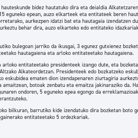
 hauteskunde bidez hautatuko dira eta deialdia Alkatetzare
 15 eguneko epean, auzo elkarteek eta entitateek beren hau
rretarako, aurkezpen idatzi bat eta hautagaia izendatzen d
rkeztu behar dira, auzo elkarteko edo entitateko idazkaria
tiko bulegoan jarriko da ikusgai, 3 egunez gutxienez bozke
rteetako hautagaiena eta arloko entitateetako hautagaiena.
 arloko entitateetako presidenteek izango dute, eta bozketa
 Altzako Alkateordetzan. Presidenteek edo bozkatzeko esku
ko eskubidea ematen dion izendapenaren ziurtagiria aurkezt
ta amaitzean, botoak zenbatu eta emaitza jakinaraziko da. H
egunaren ondoren, 5 eguneko epea egongo da erreklamazioak
erantzuteko.
ko bilkuran, barrutiko kide izendatuko dira bozketan boto g
 gainerako entitateetako 5 ordezkariak.