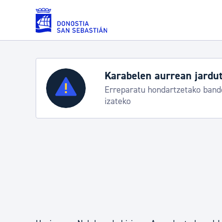
Eduki nagusira joan
Karabelen aurrean jardut
Zerbitzuak
Erreparatu hondartzetako bande
izateko
Errolda eta gai pertsonalak
Gizarte-zerbitzuak
Mugikortasuna