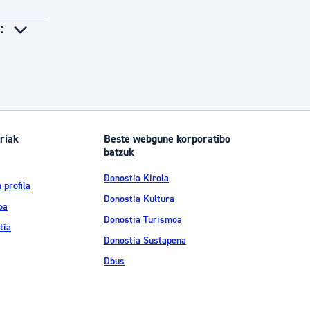
:
riak
Beste webgune korporatibo
batzuk
Donostia Kirola
 profila
Donostia Kultura
oa
Donostia Turismoa
tia
Donostia Sustapena
Dbus