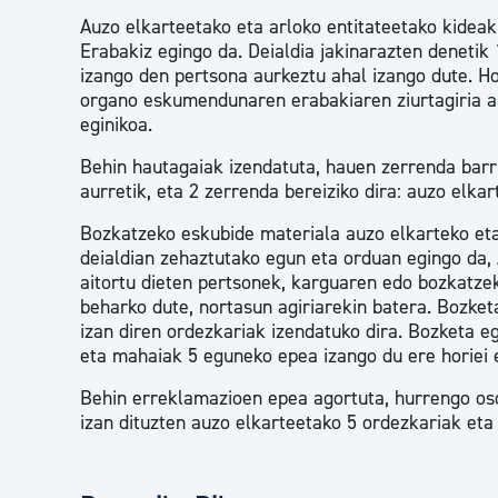
Auzo elkarteetako eta arloko entitateetako kideak
Erabakiz egingo da. Deialdia jakinarazten denetik
izango den pertsona aurkeztu ahal izango dute. Ho
organo eskumendunaren erabakiaren ziurtagiria au
eginikoa.
Behin hautagaiak izendatuta, hauen zerrenda barru
aurretik, eta 2 zerrenda bereiziko dira: auzo elka
Bozkatzeko eskubide materiala auzo elkarteko eta
deialdian zehaztutako egun eta orduan egingo da,
aitortu dieten pertsonek, karguaren edo bozkatze
beharko dute, nortasun agiriarekin batera. Bozke
izan diren ordezkariak izendatuko dira. Bozketa 
eta mahaiak 5 eguneko epea izango du ere horiei 
Behin erreklamazioen epea agortuta, hurrengo oso
izan dituzten auzo elkarteetako 5 ordezkariak eta