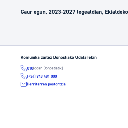
Gaur egun, 2023-2027 legealdian, Ekialdeko
Komunika zaitez Donostiako Udalarekin
(doan Donostiatik)
010
(+34) 943 481 000
Herritarren postontzia