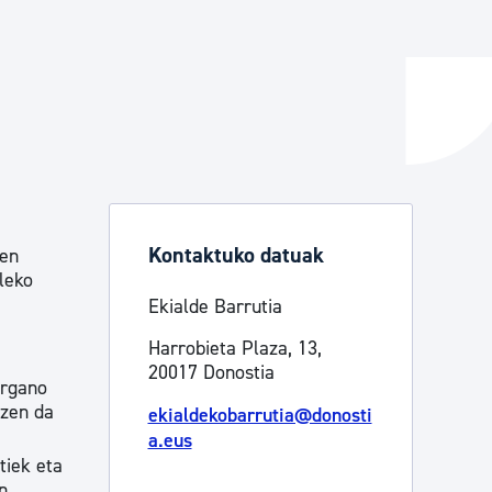
ta enplegua
ubideak eta bizikidetza
Kontaktuko datuak
ren
leko
Ekialde Barrutia
Harrobieta Plaza, 13,
20017 Donostia
organo
tzen da
ekialdekobarrutia@donosti
a.eus
tiek eta
n