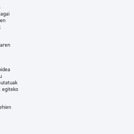
n
tagai
uen
k
taren
bidea
u
autatuak
 egiteko
ehien