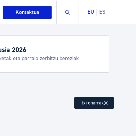
Buscar
EU
ES
Kontaktua
usia 2026
ketak eta garraio zerbitzu bereziak
intza
Itxi oharrak
ndakinak eta ingurumena