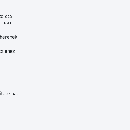
te eta
arteak
 herenek
txienez
itate bat