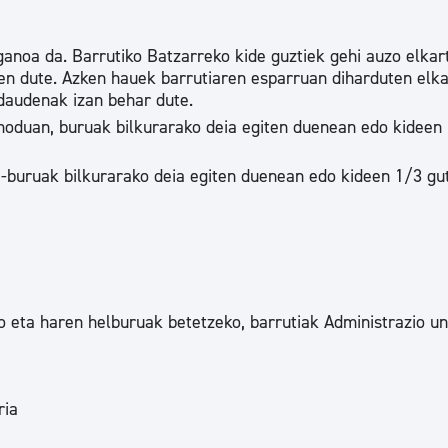
ganoa da. Barrutiko Batzarreko kide guztiek gehi auzo elkar
en dute. Azken hauek barrutiaren esparruan diharduten elk
 daudenak izan behar dute.
o moduan, buruak bilkurarako deia egiten duenean edo kideen
i-buruak bilkurarako deia egiten duenean edo kideen 1/3 gu
 eta haren helburuak betetzeko, barrutiak Administrazio un
ria