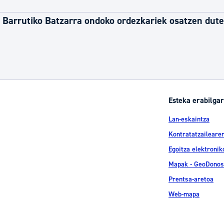
 Barrutiko Batzarra ondoko ordezkariek osatzen dute
Esteka erabilgar
Lan-eskaintza
Kontratatzailearen
Egoitza elektronik
Mapak - GeoDonos
Prentsa-aretoa
Web-mapa