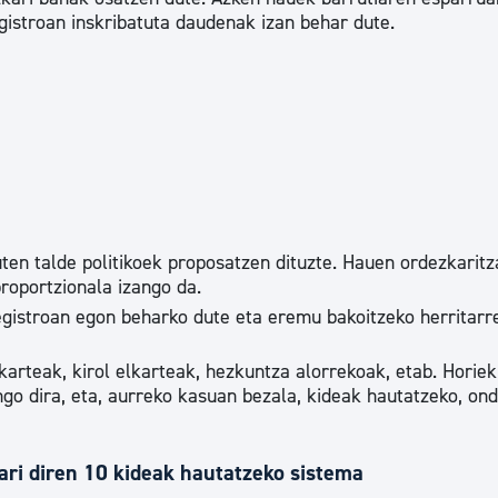
tea
Udal administrazioa
gistroan inskribatuta daudenak izan behar dute.
Iragarki ofizialen taula
Egutegi fiskala
enda
Gardentasun ataria
uten talde politikoek proposatzen dituzte. Hauen ordezkaritz
roportzionala izango da.
registroan egon beharko dute eta eremu bakoitzeko herritarr
lkarteak, kirol elkarteak, hezkuntza alorrekoak, etab. Horiek
ngo dira, eta, aurreko kasuan bezala, kideak hautatzeko, on
ari diren 10 kideak hautatzeko sistema