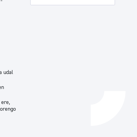
Izapideen katalogoa
Tramitaziorako laguntza
a udal
en
 ere,
dorengo