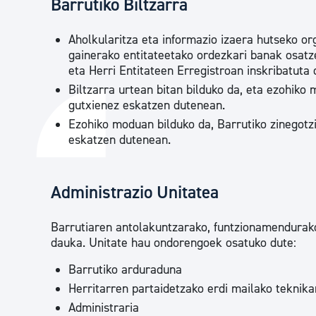
Barrutiko Biltzarra
Aholkularitza eta informazio izaera hutseko or
gainerako entitateetako ordezkari banak osatz
eta Herri Entitateen Erregistroan inskribatuta
Biltzarra urtean bitan bilduko da, eta ezohik
gutxienez eskatzen dutenean.
Ezohiko moduan bilduko da, Barrutiko zinegotz
eskatzen dutenean.
Administrazio Unitatea
Barrutiaren antolakuntzarako, funtzionamendurako
dauka. Unitate hau ondorengoek osatuko dute:
Barrutiko arduraduna
Herritarren partaidetzako erdi mailako teknika
Administraria