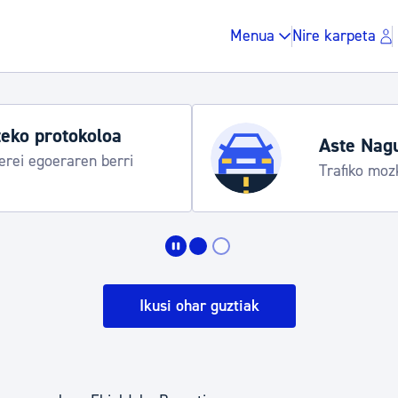
Menua
Nire karpeta
eko protokoloa
Aste Nag
rei egoeraren berri
Trafiko moz
Zergak eta isunak
Etxebizitza eta hirig
Ikusi ohar guztiak
Gune publikoa, ho