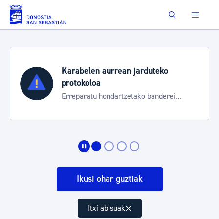
Eduki nagusira joan
Buscar
Karabelen aurrean jarduteko
protokoloa
Erreparatu hondartzetako banderei
egoeraren berri izateko
Ikusi ohar guztiak
Itxi abisuak