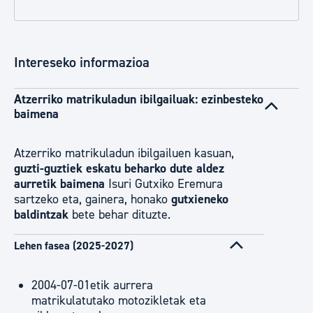
Intereseko informazioa
Atzerriko matrikuladun ibilgailuak: ezinbesteko
baimena
Atzerriko matrikuladun ibilgailuen kasuan,
guzti-guztiek eskatu beharko dute aldez
aurretik baimena
Isuri Gutxiko Eremura
sartzeko eta, gainera, honako
gutxieneko
baldintzak
bete behar dituzte.
Lehen fasea (2025-2027)
2004-07-01etik aurrera
matrikulatutako motozikletak eta