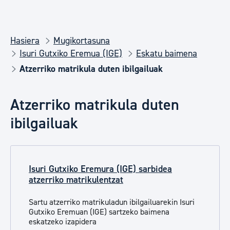
Hasiera
Mugikortasuna
Isuri Gutxiko Eremua (IGE)
Eskatu baimena
Atzerriko matrikula duten ibilgailuak
Atzerriko matrikula duten
ibilgailuak
Isuri Gutxiko Eremura (IGE) sarbidea
atzerriko matrikulentzat
Sartu atzerriko matrikuladun ibilgailuarekin Isuri
Gutxiko Eremuan (IGE) sartzeko baimena
eskatzeko izapidera