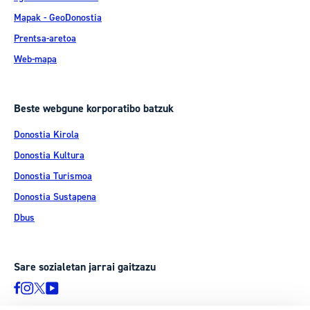
Mapak - GeoDonostia
Prentsa-aretoa
Web-mapa
Beste webgune korporatibo batzuk
Donostia Kirola
Donostia Kultura
Donostia Turismoa
Donostia Sustapena
Dbus
Sare sozialetan jarrai gaitzazu