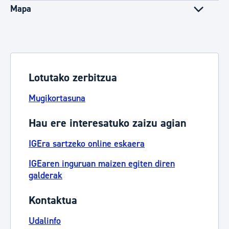
Mapa
Lotutako zerbitzua
Mugikortasuna
Hau ere interesatuko zaizu agian
IGEra sartzeko online eskaera
IGEaren inguruan maizen egiten diren
galderak
Kontaktua
Udalinfo