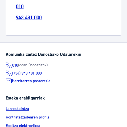
010
943 481 000
Komunika zaitez Donostiako Udalarekin
(doan Donostiatik)
010
(+34) 943 481 000
Herritarren postontzia
Esteka erabilgarriak
Lan-eskaintza
Kontratatzailearen profila
Egoitza elektronikoa