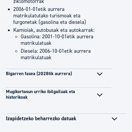
ziklomotorrak
2006-01-01etik aurrera
matrikulatutako turismoak eta
furgonetak (gasolina eta diesela)
Kamioiak, autobusak eta autokarrak:
Gasolina: 2001-10-01etik aurrera
matrikulatuak
Diesela: 2006-10-01etik aurrera
matrikulatuak
Bigarren fasea (2028tik aurrera)
Mugikortasun urriko ibilgailuak eta
historikoak
Izapidetzeko beharrezko datuak