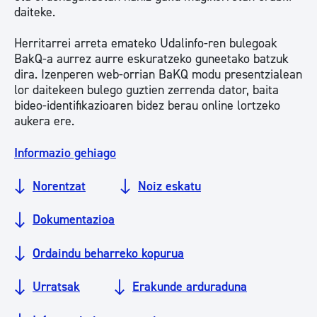
daiteke.
Herritarrei arreta emateko Udalinfo-ren bulegoak
BakQ-a aurrez aurre eskuratzeko guneetako batzuk
dira. Izenperen web-orrian BaKQ modu presentzialean
lor daitekeen bulego guztien zerrenda dator, baita
bideo-identifikazioaren bidez berau online lortzeko
aukera ere.
Informazio gehiago
Norentzat
Noiz eskatu
Dokumentazioa
Ordaindu beharreko kopurua
Urratsak
Erakunde arduraduna