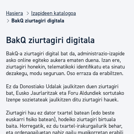
Hasiera
Izapideen katalogoa
BakQ ziurtagiri digitala
BakQ ziurtagiri digitala
BakQ-a ziurtagiri digital bat da, administrazio-izapide
asko online egiteko aukera ematen duena. Izan ere,
ziurtagiri honekin, telematikoki identifikatu eta sinatu
dezakegu, modu seguruan. Oso erraza da erabiltzen.
Ez da Donostiako Udalak jaulkitzen duen ziurtagiri
bat, Eusko Jaurlaritzak eta Foru Aldundiek sortutako
Izenpe sozietateak jaulkitzen ditu ziurtagiri hauek.
Ziurtagiri hau ez dator txartel batean (edo beste
euskarri fisiko batean), hodeiko ziurtagiri birtuala
baita. Horregatik, ez du txartel-irakurgailurik behar,
eta ordenagailuetan nahiz gailu mugikorretan erabili