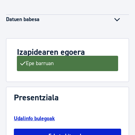
Datuen babesa
Izapidearen egoera
Epe barruan
Presentziala
Udalinfo bulegoak