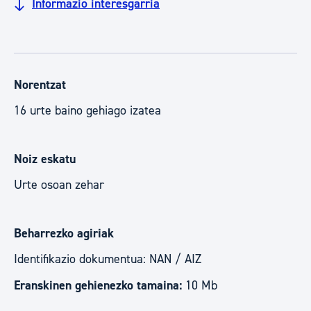
Informazio interesgarria
Norentzat
16 urte baino gehiago izatea
Noiz eskatu
Urte osoan zehar
Beharrezko agiriak
Identifikazio dokumentua: NAN / AIZ
Eranskinen gehienezko tamaina:
10 Mb