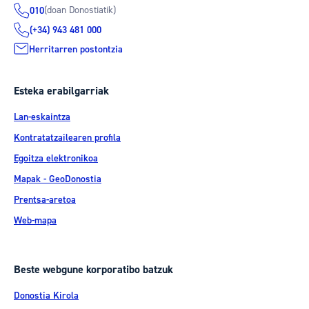
(doan Donostiatik)
010
(+34) 943 481 000
Herritarren postontzia
Esteka erabilgarriak
Lan-eskaintza
Kontratatzailearen profila
Egoitza elektronikoa
Mapak - GeoDonostia
Prentsa-aretoa
Web-mapa
Beste webgune korporatibo batzuk
Donostia Kirola