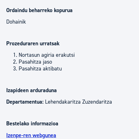
Ordaindu beharreko kopurua
Dohainik
Prozeduraren urratsak
Nortasun agiria erakutsi
Pasahitza jaso
Pasahitza aktibatu
Izapideen arduraduna
Departamentua:
Lehendakaritza Zuzendaritza
Bestelako informazioa
Izenpe-ren webgunea