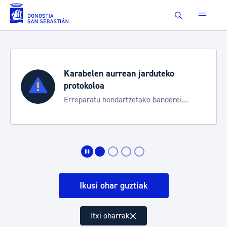
Eduki nagusira joan
Buscar
Karabelen aurrean jarduteko
protokoloa
Erreparatu hondartzetako banderei
egoeraren berri izateko
Ikusi ohar guztiak
Itxi oharrak