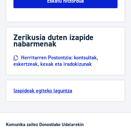
Eskatu hitzordua
Zerikusia duten izapide
nabarmenak
Herritarren Postontzia: kontsultak,
eskertzeak, kexak eta iradokizunak
Izapideak egiteko laguntza
Komunika zaitez Donostiako Udalarekin