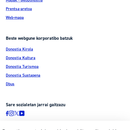
Mapak - GeoDonostia
Prentsa-aretoa
Web-mapa
Beste webgune korporatibo batzuk
Donostia Kirola
Donostia Kultura
Donostia Turismoa
Donostia Sustapena
Dbus
Sare sozialetan jarrai gaitzazu