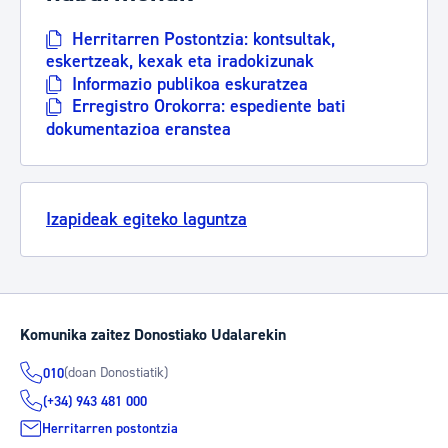
Herritarren Postontzia: kontsultak,
eskertzeak, kexak eta iradokizunak
Informazio publikoa eskuratzea
Erregistro Orokorra: espediente bati
dokumentazioa eranstea
Izapideak egiteko laguntza
Komunika zaitez Donostiako Udalarekin
(doan Donostiatik)
010
(+34) 943 481 000
Herritarren postontzia