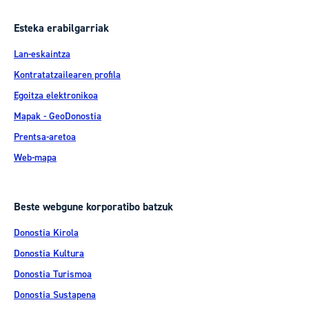
Esteka erabilgarriak
Lan-eskaintza
Kontratatzailearen profila
Egoitza elektronikoa
Mapak - GeoDonostia
Prentsa-aretoa
Web-mapa
Beste webgune korporatibo batzuk
Donostia Kirola
Donostia Kultura
Donostia Turismoa
Donostia Sustapena