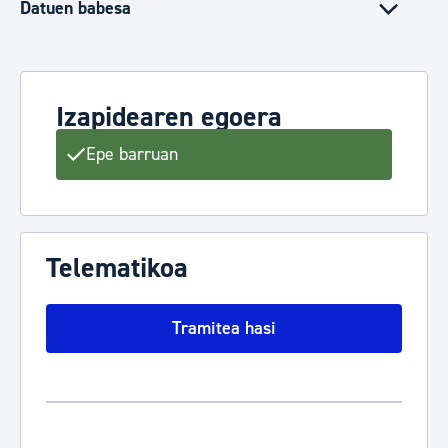
Datuen babesa
Izapidearen egoera
Epe barruan
Telematikoa
Tramitea hasi