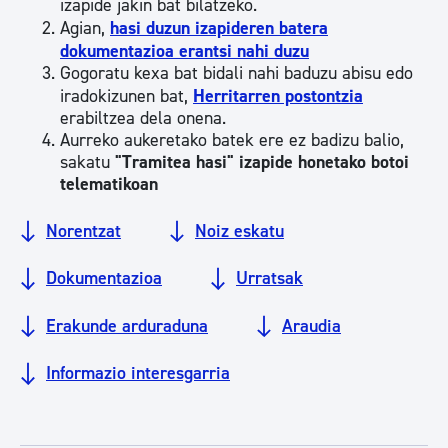
izapide jakin bat bilatzeko.
Agian,
hasi duzun izapideren batera
dokumentazioa erantsi nahi duzu
Gogoratu kexa bat bidali nahi baduzu abisu edo
iradokizunen bat,
Herritarren postontzia
erabiltzea dela onena.
Aurreko aukeretako batek ere ez badizu balio,
sakatu
"Tramitea hasi" izapide honetako botoi
telematikoan
Norentzat
Noiz eskatu
Dokumentazioa
Urratsak
Erakunde arduraduna
Araudia
Informazio interesgarria