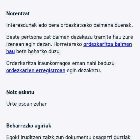
Norentzat
Interesdunak edo bera ordezkatzeko baimena duenak.
Beste pertsona bat baimen dezakezu tramite hau zure
izenean egin dezan. Horretarako
ordezkaritza baimen
hau
bete beharko duzu.
Ordezkaritza iraunkorragoa eman nahi baduzu,
ordezkarien erregistroan
egin dezakezu.
Noiz eskatu
Urte osoan zehar
Beharrezko agiriak
Egoki iruditzen zaizkizun dokumentu osagarri guztiak