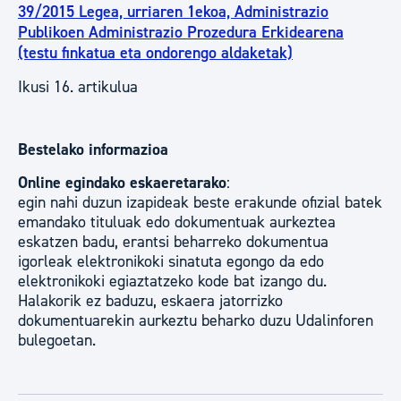
39/2015 Legea, urriaren 1ekoa, Administrazio
Publikoen Administrazio Prozedura Erkidearena
(testu finkatua eta ondorengo aldaketak)
Ikusi 16. artikulua
Bestelako informazioa
Online egindako eskaeretarako
:
egin nahi duzun izapideak beste erakunde ofizial batek
emandako tituluak edo dokumentuak aurkeztea
eskatzen badu, erantsi beharreko dokumentua
igorleak elektronikoki sinatuta egongo da edo
elektronikoki egiaztatzeko kode bat izango du.
Halakorik ez baduzu, eskaera jatorrizko
dokumentuarekin aurkeztu beharko duzu Udalinforen
bulegoetan.