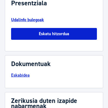
Presentziala
Udalinfo bulegoak
Eskatu hitzordua
Dokumentuak
Eskabidea
Zerikusia duten izapide
nabarmenak