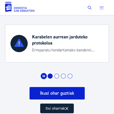
Eduki nagusira joan
Buscar
Karabelen aurrean jarduteko
protokoloa
Erreparatu hondartzetako banderei
egoeraren berri izateko
Ikusi ohar guztiak
Itxi oharrak