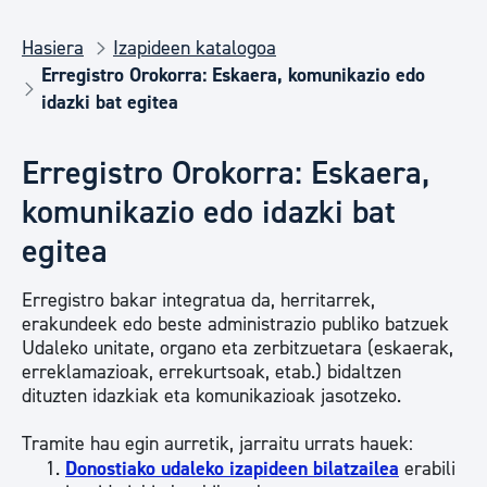
Hasiera
Izapideen katalogoa
Erregistro Orokorra: Eskaera, komunikazio edo
idazki bat egitea
Erregistro Orokorra: Eskaera,
komunikazio edo idazki bat
egitea
Erregistro bakar integratua da, herritarrek,
erakundeek edo beste administrazio publiko batzuek
Udaleko unitate, organo eta zerbitzuetara (eskaerak,
erreklamazioak, errekurtsoak, etab.) bidaltzen
dituzten idazkiak eta komunikazioak jasotzeko.
Tramite hau egin aurretik, jarraitu urrats hauek:
Donostiako udaleko izapideen bilatzailea
erabili