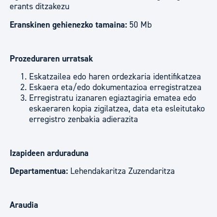
erants ditzakezu
Eranskinen gehienezko tamaina:
50 Mb
Prozeduraren urratsak
Eskatzailea edo haren ordezkaria identifikatzea
Eskaera eta/edo dokumentazioa erregistratzea
Erregistratu izanaren egiaztagiria ematea edo
eskaeraren kopia zigilatzea, data eta esleitutako
erregistro zenbakia adierazita
Izapideen arduraduna
Departamentua:
Lehendakaritza Zuzendaritza
Araudia