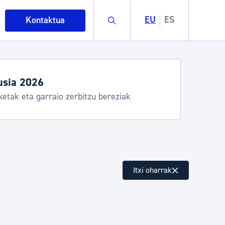
Buscar
EU
ES
Kontaktua
usia 2026
ketak eta garraio zerbitzu bereziak
intza
Itxi oharrak
ndakinak eta ingurumena