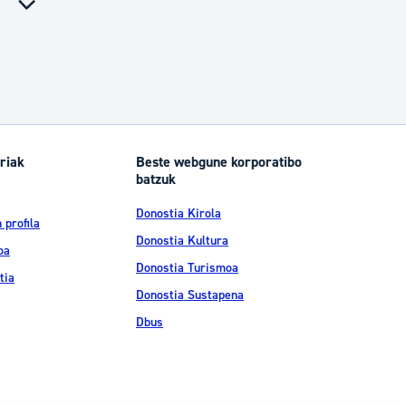
riak
Beste webgune korporatibo
batzuk
Donostia Kirola
 profila
Donostia Kultura
oa
Donostia Turismoa
tia
Donostia Sustapena
Dbus