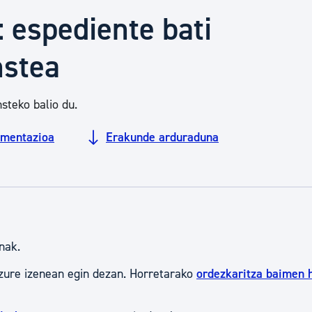
Euskara
: espediente bati
nstea
Garapen ekonomikoa e
steko balio du.
Berdintasuna, Giza Esk
mentazioa
Erakunde arduraduna
Kultura
Turismoa
nak.
zure izenean egin dezan. Horretarako
ordezkaritza baimen 