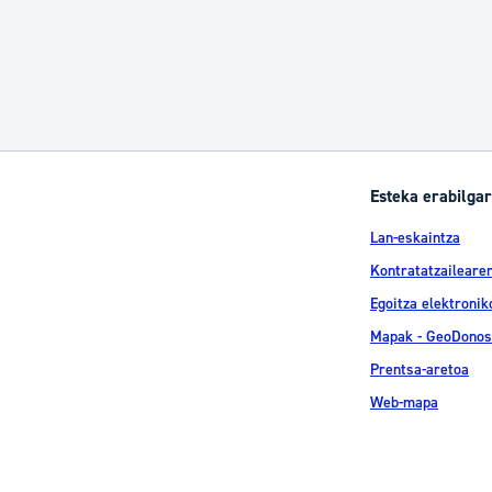
Esteka erabilgar
Lan-eskaintza
Kontratatzailearen
Egoitza elektronik
Mapak - GeoDonos
Prentsa-aretoa
Web-mapa