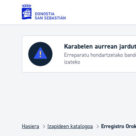
Eduki nagusira joan
Karabelen aurrean jardut
Zerbitzuak
Erreparatu hondartzetako bande
izateko
Errolda eta gai pertsonalak
Gizarte-zerbitzuak
Mugikortasuna
Hasiera
Izapideen katalogoa
Erregistro Oro