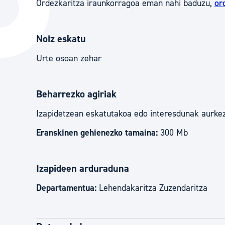
Ordezkaritza iraunkorragoa eman nahi baduzu,
or
Hiria
Aktualita
Hiria orain
Albisteak
Noiz eskatu
Hiria ezagutu
Abisuak
Urte osoan zehar
Etorkizuneko hiria
Kultur ag
Beharrezko agiriak
Izapidetzean eskatutakoa edo interesdunak aurkez
Eranskinen gehienezko tamaina:
300 Mb
Izapideen arduraduna
Departamentua:
Lehendakaritza Zuzendaritza