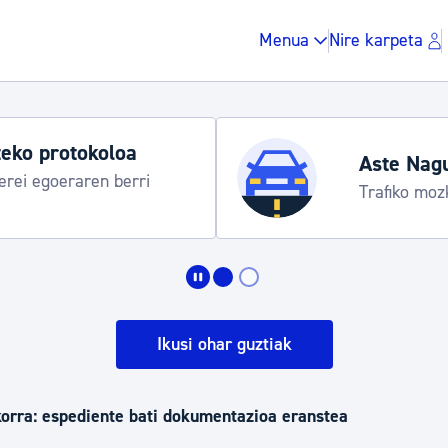
Menua
Nire karpeta
eko protokoloa
Aste Nag
rei egoeraren berri
Trafiko moz
Zergak eta isunak
Etxebizitza eta hirig
Ikusi ohar guztiak
Gune publikoa, ho
korra: espediente bati dokumentazioa eranstea