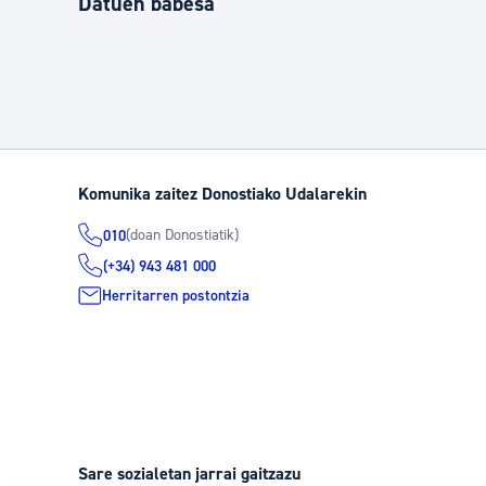
Datuen babesa
Komunika zaitez Donostiako Udalarekin
(doan Donostiatik)
010
(+34) 943 481 000
Herritarren postontzia
Sare sozialetan jarrai gaitzazu