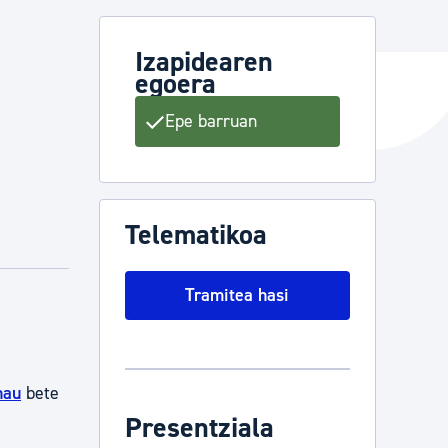
Izapidearen
egoera
ta enplegua
Epe barruan
ubideak eta bizikidetza
Telematikoa
Tramitea hasi
hau
bete
Presentziala