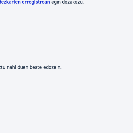
dezkarien erregistroan
egin dezakezu.
tea
Udal administrazioa
Iragarki ofizialen taula
Egutegi fiskala
enda
Gardentasun ataria
tu nahi duen beste edozein.