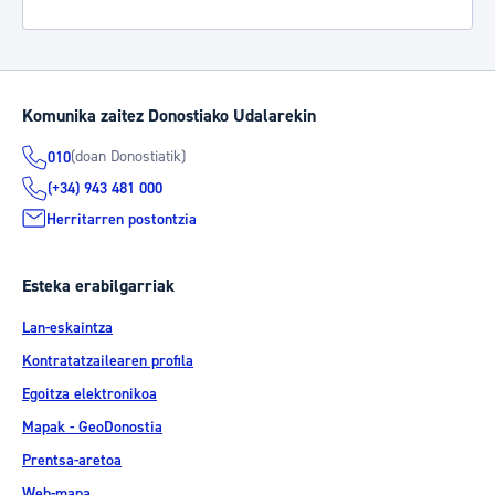
Komunika zaitez Donostiako Udalarekin
(doan Donostiatik)
010
(+34) 943 481 000
Herritarren postontzia
Esteka erabilgarriak
Lan-eskaintza
Kontratatzailearen profila
Egoitza elektronikoa
Mapak - GeoDonostia
Prentsa-aretoa
Web-mapa