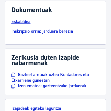
Dokumentuak
Eskabidea
Inskripzio orria: jarduera berezia
Zerikusia duten izapide
nabarmenak
Gazteei aretoak uztea Kontadores eta
Etxarriene guneetan
Izen ematea: gazteentzako jarduerak
Izapideak egiteko laguntza