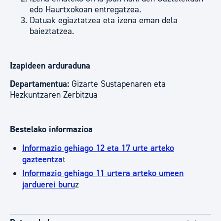
edo Haurtxokoan entregatzea.
Datuak egiaztatzea eta izena eman dela
baieztatzea.
Izapideen arduraduna
Departamentua:
Gizarte Sustapenaren eta
Hezkuntzaren Zerbitzua
Bestelako informazioa
Informazio gehiago 12 eta 17 urte arteko
gazteentza
t
Informazio gehiago 11 urtera arteko umeen
jarduerei buru
z