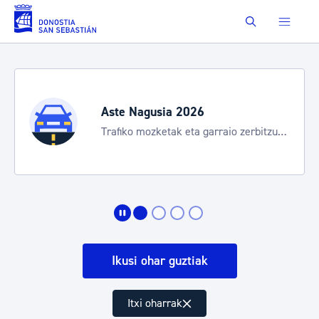
Eduki nagusira joan
Buscar
Aste Nagusia 2026
Trafiko mozketak eta garraio zerbitzu
bereziak
Ikusi ohar guztiak
Itxi oharrak