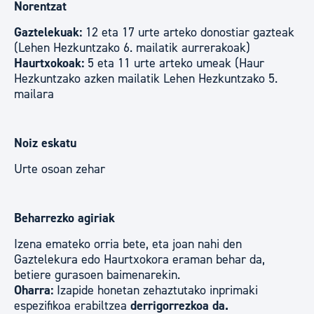
Norentzat
Gaztelekuak:
12 eta 17 urte arteko donostiar gazteak
(Lehen Hezkuntzako 6. mailatik aurrerakoak)
Haurtxokoak:
5 eta 11 urte arteko umeak (Haur
Hezkuntzako azken mailatik Lehen Hezkuntzako 5.
mailara
Noiz eskatu
Urte osoan zehar
Beharrezko agiriak
Izena emateko orria bete, eta joan nahi den
Gaztelekura edo Haurtxokora eraman behar da,
betiere gurasoen baimenarekin.
Oharra:
Izapide honetan zehaztutako inprimaki
espezifikoa erabiltzea
derrigorrezkoa da.