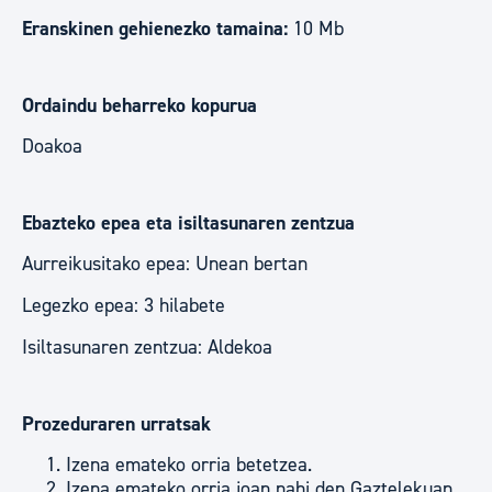
Eranskinen gehienezko tamaina:
10 Mb
Ordaindu beharreko kopurua
Doakoa
Ebazteko epea eta isiltasunaren zentzua
Aurreikusitako epea: Unean bertan
Legezko epea: 3 hilabete
Isiltasunaren zentzua: Aldekoa
Prozeduraren urratsak
Izena emateko orria betetzea.
Izena emateko orria joan nahi den Gaztelekuan