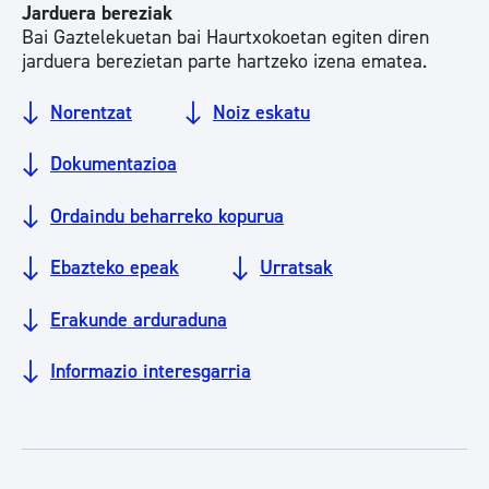
Jarduera bereziak
Bai Gaztelekuetan bai Haurtxokoetan egiten diren
jarduera berezietan parte hartzeko izena ematea.
Norentzat
Noiz eskatu
Dokumentazioa
Ordaindu beharreko kopurua
Ebazteko epeak
Urratsak
Erakunde arduraduna
Informazio interesgarria