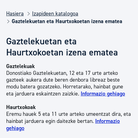
Hasiera
Izapideen katalogoa
Gaztelekuetan eta Haurtxokoetan izena ematea
Gaztelekuetan eta
Haurtxokoetan izena ematea
Gaztelekuak
Donostiako Gaztelekuetan, 12 eta 17 urte arteko
gazteek aukera dute beren denbora libreaz beste
modu batera gozatzeko. Horretarako, hainbat gune
eta jarduera eskaintzen zaizkie.
Informazio gehiago
Haurtxokoak
Eremu hauek 5 eta 11 urte arteko umeentzat dira, eta
hainbat jarduera egin daitezke bertan.
Informazio
gehiago