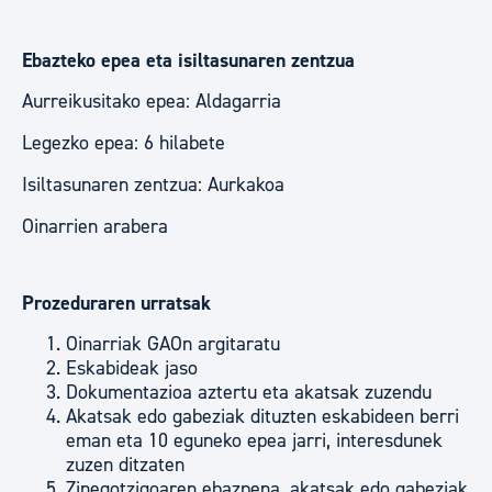
Ebazteko epea eta isiltasunaren zentzua
Aurreikusitako epea: Aldagarria
Legezko epea: 6 hilabete
Isiltasunaren zentzua: Aurkakoa
Oinarrien arabera
Prozeduraren urratsak
Oinarriak GAOn argitaratu
Eskabideak jaso
Dokumentazioa aztertu eta akatsak zuzendu
Akatsak edo gabeziak dituzten eskabideen berri
eman eta 10 eguneko epea jarri, interesdunek
zuzen ditzaten
Zinegotzigoaren ebazpena, akatsak edo gabeziak