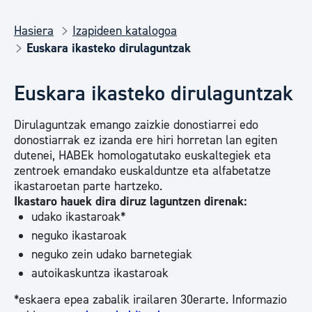
Hasiera
Izapideen katalogoa
Euskara ikasteko dirulaguntzak
Euskara ikasteko dirulaguntzak
Dirulaguntzak emango zaizkie donostiarrei edo
donostiarrak ez izanda ere hiri horretan lan egiten
dutenei, HABEk homologatutako euskaltegiek eta
zentroek emandako euskalduntze eta alfabetatze
ikastaroetan parte hartzeko.
Ikastaro hauek dira diruz laguntzen direnak:
udako ikastaroak*
neguko ikastaroak
neguko zein udako barnetegiak
autoikaskuntza ikastaroak
*eskaera epea zabalik irailaren 30erarte. Informazio