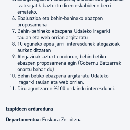
izateagatik baztertu diren eskabideen berri
emateko.
Ebaluazioa eta behin-behineko ebazpen
proposamena
Behin-behineko ebazpena Udaleko iragarki
taulan eta web orrian argitaratu
10 eguneko epea jarri, interesdunek alegazioak
aurkez ditzaten
Alegazioak aztertu ondoren, behin betiko
ebazpen proposamena egin (Gobernu Batzarrak
onartu behar du)
Behin betiko ebazpena argitaratu Udaleko
iragarki taulan eta web orrian.
Dirulaguntzaren %100 ordaindu interesdunei.
Izapideen arduraduna
Departamentua:
Euskara Zerbitzua