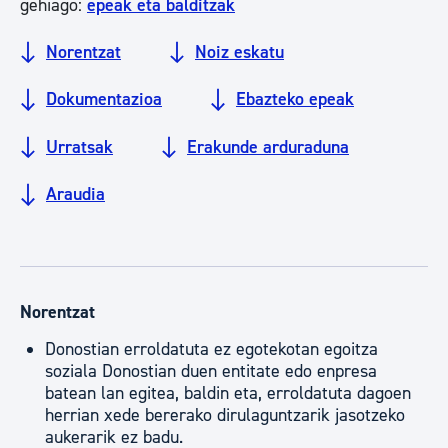
gehiago:
epeak eta balditzak
Norentzat
Noiz eskatu
Dokumentazioa
Ebazteko epeak
Urratsak
Erakunde arduraduna
Araudia
Norentzat
Donostian erroldatuta ez egotekotan egoitza
soziala Donostian duen entitate edo enpresa
batean lan egitea, baldin eta, erroldatuta dagoen
herrian xede bererako dirulaguntzarik jasotzeko
aukerarik ez badu.