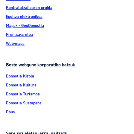
Kontratatzailearen profila
Egoitza elektronikoa
Mapak - GeoDonostia
Prentsa-aretoa
Web-mapa
Beste webgune korporatibo batzuk
Donostia Kirola
Donostia Kultura
Donostia Turismoa
Donostia Sustapena
Dbus
Sare sozialetan jarrai gaitzazu