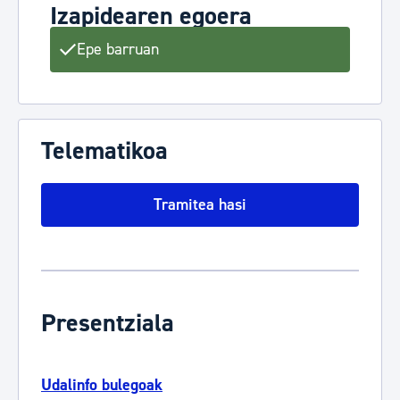
Izapidearen egoera
Epe barruan
Telematikoa
Tramitea hasi
Presentziala
Udalinfo bulegoak