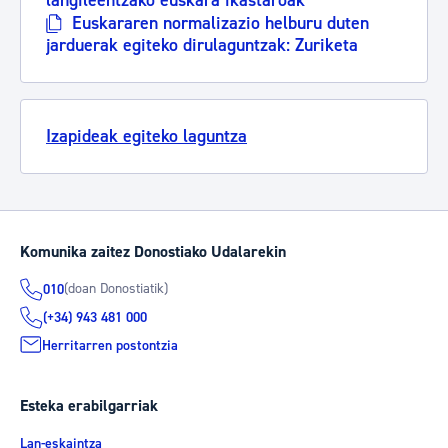
langileentzako euskara ikastaroak
Euskararen normalizazio helburu duten
jarduerak egiteko dirulaguntzak: Zuriketa
Izapideak egiteko laguntza
Komunika zaitez Donostiako Udalarekin
(doan Donostiatik)
010
(+34) 943 481 000
Herritarren postontzia
Esteka erabilgarriak
Lan-eskaintza