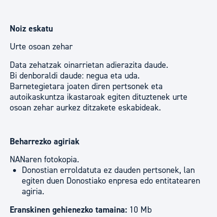
Noiz eskatu
Urte osoan zehar
Data zehatzak oinarrietan adierazita daude.
Bi denboraldi daude: negua eta uda.
Barnetegietara joaten diren pertsonek eta
autoikaskuntza ikastaroak egiten dituztenek urte
osoan zehar aurkez ditzakete eskabideak.
Beharrezko agiriak
NANaren fotokopia.
Donostian erroldatuta ez dauden pertsonek, lan
egiten duen Donostiako enpresa edo entitatearen
agiria.
Eranskinen gehienezko tamaina:
10 Mb