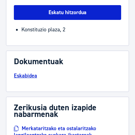
Eskatu hitzordua
Konstituzio plaza, 2
Dokumentuak
Eskabidea
Zerikusia duten izapide
nabarmenak
Merkataritzako eta ostalaritzako