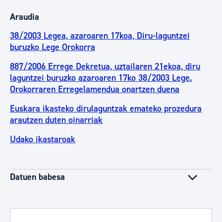
Araudia
38/2003 Legea, azaroaren 17koa, Diru-laguntzei
buruzko Lege Orokorra
887/2006 Errege Dekretua, uztailaren 21ekoa, diru
laguntzei buruzko azaroaren 17ko 38/2003 Lege.
Orokorraren Erregelamendua onartzen duena
Euskara ikasteko dirulaguntzak emateko prozedura
arautzen duten oinarriak
Udako ikastaroak
Datuen babesa