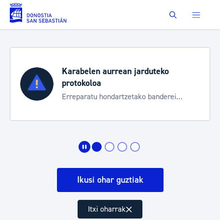
Eduki nagusira joan
Buscar
Karabelen aurrean jarduteko
protokoloa
Erreparatu hondartzetako banderei
egoeraren berri izateko
Ikusi ohar guztiak
Itxi oharrak