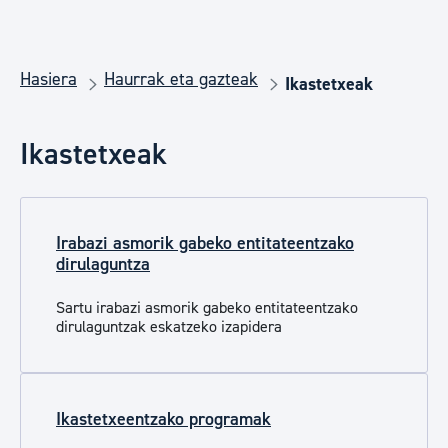
Hasiera
Haurrak eta gazteak
Ikastetxeak
Ikastetxeak
Irabazi asmorik gabeko entitateentzako
dirulaguntza
Sartu irabazi asmorik gabeko entitateentzako
dirulaguntzak eskatzeko izapidera
Ikastetxeentzako programak