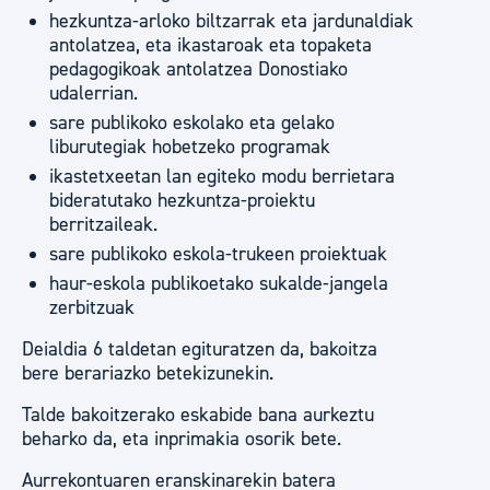
hezkuntza-arloko biltzarrak eta jardunaldiak
antolatzea, eta ikastaroak eta topaketa
pedagogikoak antolatzea Donostiako
udalerrian.
sare publikoko eskolako eta gelako
liburutegiak hobetzeko programak
ikastetxeetan lan egiteko modu berrietara
bideratutako hezkuntza-proiektu
berritzaileak.
sare publikoko eskola-trukeen proiektuak
haur-eskola publikoetako sukalde-jangela
zerbitzuak
Deialdia 6 taldetan egituratzen da, bakoitza
bere berariazko betekizunekin.
Talde bakoitzerako eskabide bana aurkeztu
beharko da, eta inprimakia osorik bete.
Aurrekontuaren eranskinarekin batera