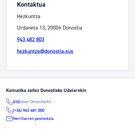
Kontaktua
Hezkuntza
Urdaneta 13, 20006 Donostia
943 482 803
hezkuntza@donostia.eus
Komunika zaitez Donostiako Udalarekin
(doan Donostiatik)
010
(+34) 943 481 000
Herritarren postontzia