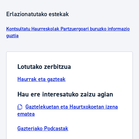
Erlazionatutako estekak
Kontsultatu Haurreskolak Partzuergoari buruzko informazio
guztia
Lotutako zerbitzua
Haurrak eta gazteak
Hau ere interesatuko zaizu agian
Gaztelekuetan eta Haurtxokoetan izena
ematea
Gazteriako Podcastak