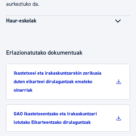
aurkeztuko da.
Haur-eskolak
Erlazionatutako dokumentuak
Ikastetxeei eta irakaskuntzarekin zerikusia
duten elkarteei dirulaguntzak emateko
oinarriak
GAO Ikastetxeentzako eta Irakaskuntzari
lotutako Elkarteentzako dirulaguntzak