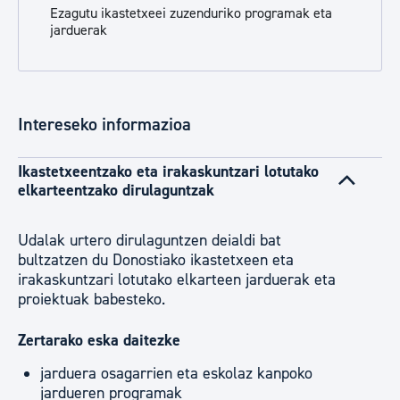
Ezagutu ikastetxeei zuzenduriko programak eta
jarduerak
Intereseko informazioa
Ikastetxeentzako eta irakaskuntzari lotutako
elkarteentzako dirulaguntzak
Udalak urtero dirulaguntzen deialdi bat
bultzatzen du Donostiako ikastetxeen eta
irakaskuntzari lotutako elkarteen jarduerak eta
proiektuak babesteko.
Zertarako eska daitezke
jarduera osagarrien eta eskolaz kanpoko
jardueren programak