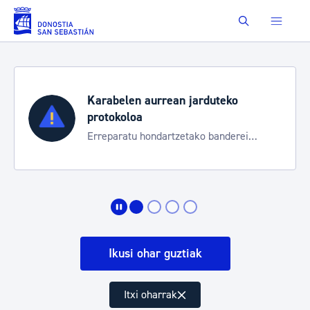
Eduki nagusira joan
Buscar
Karabelen aurrean jarduteko
protokoloa
Erreparatu hondartzetako banderei
egoeraren berri izateko
Ikusi ohar guztiak
Itxi oharrak