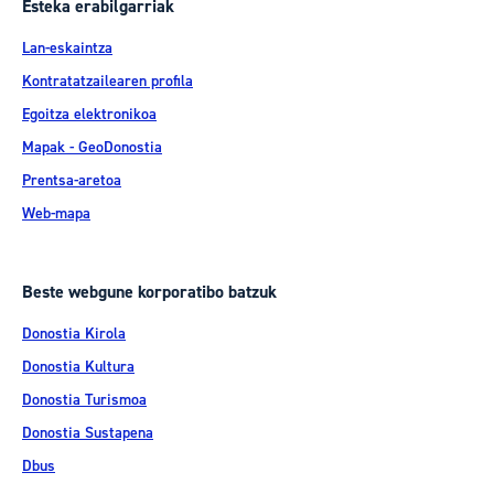
Esteka erabilgarriak
Lan-eskaintza
Kontratatzailearen profila
Egoitza elektronikoa
Mapak - GeoDonostia
Prentsa-aretoa
Web-mapa
Beste webgune korporatibo batzuk
Donostia Kirola
Donostia Kultura
Donostia Turismoa
Donostia Sustapena
Dbus