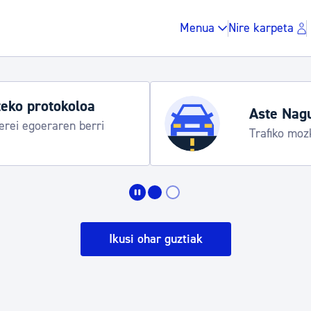
Menua
Nire karpeta
eko protokoloa
Aste Nag
rei egoeraren berri
Trafiko moz
Zergak eta isunak
Etxebizitza eta hirig
Ikusi ohar guztiak
Gune publikoa, ho