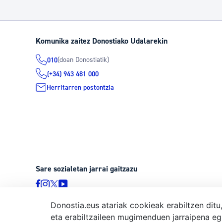
Komunika zaitez Donostiako Udalarekin
(doan Donostiatik)
010
(+34) 943 481 000
Herritarren postontzia
Sare sozialetan jarrai gaitzazu
Donostia.eus atariak cookieak erabiltzen ditu
eta erabiltzaileen mugimenduen jarraipena eg
© Donostiako Udala, Ijentea 1, 20003 Donostia