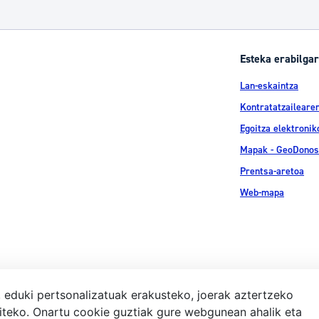
Esteka erabilgar
Lan-eskaintza
Kontratatzailearen
Egoitza elektronik
Mapak - GeoDonos
Prentsa-aretoa
Web-mapa
, eduki pertsonalizatuak erakusteko, joerak aztertzeko
iteko. Onartu cookie guztiak gure webgunean ahalik eta
Lege-ohar