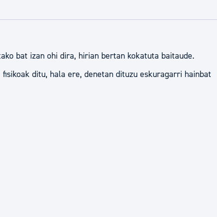
tea
Udal administrazioa
Iragarki ofizialen taula
Egutegi fiskala
ko bat izan ohi dira, hirian bertan kokatuta baitaude.
enda
Gardentasun ataria
isikoak ditu, hala ere, denetan dituzu eskuragarri hainbat