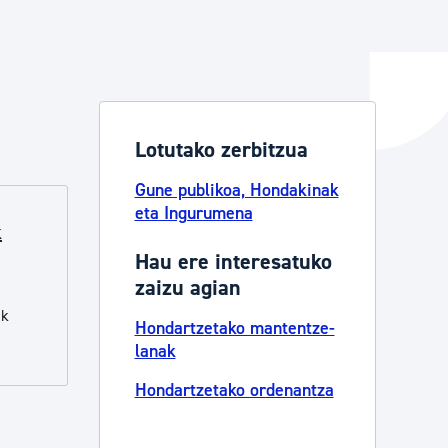
ta enplegua
Lotutako zerbitzua
ubideak eta bizikidetza
Gune publikoa, Hondakinak
eta Ingurumena
k
Hau ere interesatuko
zaizu agian
ak
Hondartzetako mantentze-
lanak
Hondartzetako ordenantza