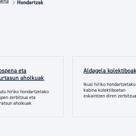
mena
Euskara
Hondartzak
Garapen ekonomikoa e
Berdintasuna, Giza Esk
ospena eta
Aldagela kolektiboa
Kultura
urtasun aholkuak
Ikusi hiriko hondartzetako
kabina kolektiboetan
utu hiriko hondartzetako
Turismoa
eskaintzen diren zerbitzu
spen zerbitzua eta
ratsun aholkuak