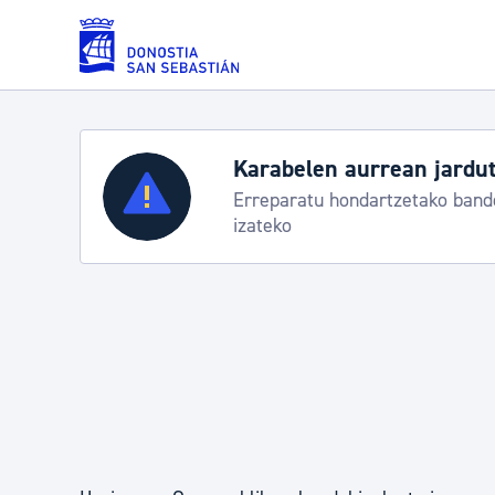
Eduki nagusira joan
Karabelen aurrean jardut
Zerbitzuak
Erreparatu hondartzetako bande
izateko
Errolda eta gai pertsonalak
Gizarte-zerbitzuak
Mugikortasuna