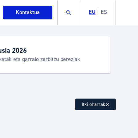
Buscar
EU
ES
Kontaktua
usia 2026
ketak eta garraio zerbitzu bereziak
intza
Itxi oharrak
ndakinak eta ingurumena