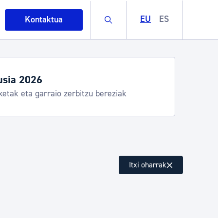
Buscar
EU
ES
Kontaktua
usia 2026
ketak eta garraio zerbitzu bereziak
intza
Itxi oharrak
ndakinak eta ingurumena