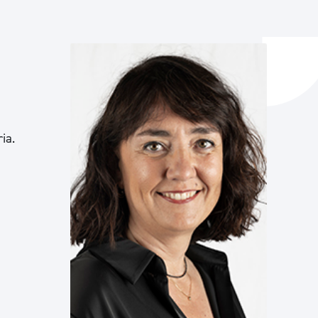
ta enplegua
ubideak eta bizikidetza
ia.