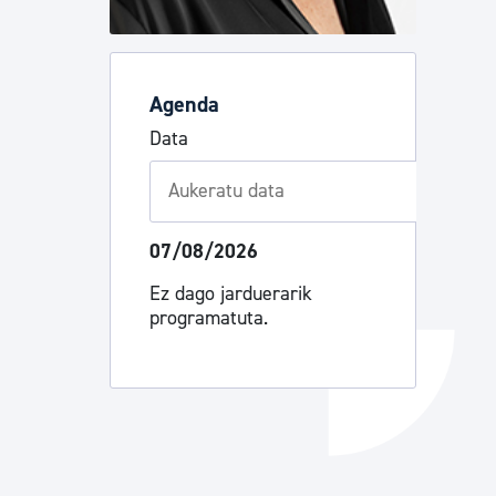
Izapideen katalogoa
Agenda
Tramitaziorako laguntza
Data
07/08/2026
Ez dago jarduerarik
programatuta.