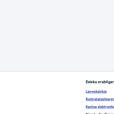
Esteka erabilgar
Lan-eskaintza
Kontratatzailearen
Egoitza elektronik