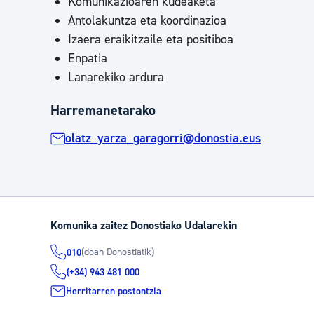
Komunikazioaren kudeaketa
Antolakuntza eta koordinazioa
Izaera eraikitzaile eta positiboa
Enpatia
Lanarekiko ardura
Harremanetarako
olatz_yarza_garagorri@donostia.eus
Komunika zaitez Donostiako Udalarekin
(doan Donostiatik)
010
(+34) 943 481 000
Herritarren postontzia