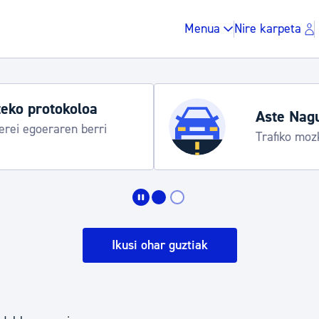
Menua
Nire karpeta
eko protokoloa
Aste Nag
rei egoeraren berri
Trafiko moz
Zergak eta isunak
Etxebizitza eta hirig
Ikusi ohar guztiak
Gune publikoa, ho