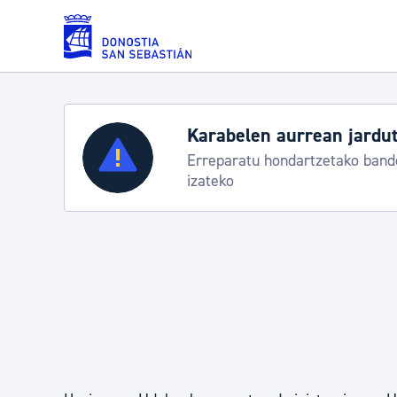
Eduki nagusira joan
Karabelen aurrean jardut
Zerbitzuak
Erreparatu hondartzetako bande
izateko
Errolda eta gai pertsonalak
Gizarte-zerbitzuak
Mugikortasuna