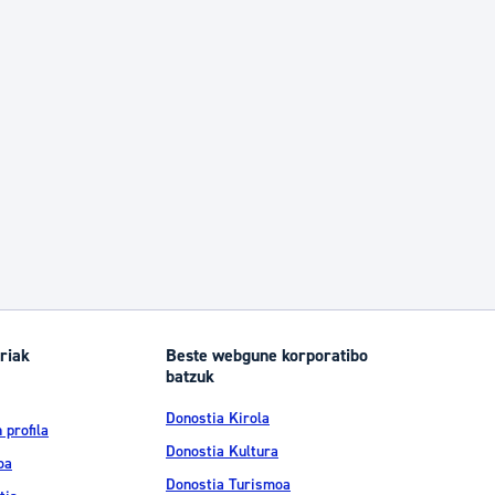
riak
Beste webgune korporatibo
batzuk
Donostia Kirola
 profila
Donostia Kultura
oa
Donostia Turismoa