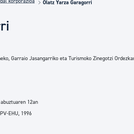
dal korporazioa
Euskara
Olatz Yarza Garagorri
ri
Garapen ekonomikoa e
Berdintasuna, Giza Esk
o, Garraio Jasangarriko eta Turismoko Zinegotzi Ordezkar
Kultura
Turismoa
 abuztuaren 12an
 UPV-EHU, 1996